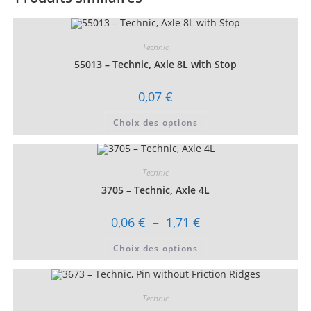
Technic
55013 – Technic, Axle 8L with Stop
0,07
€
Ce
Choix des options
produit
a
plusieurs
variations.
Les
Technic
options
peuvent
3705 – Technic, Axle 4L
être
choisies
sur
Plage
0,06
€
–
1,71
€
la
de
page
prix :
Ce
du
Choix des options
0,06 €
produit
produit
à
a
1,71 €
plusieurs
variations.
Les
Technic
options
peuvent