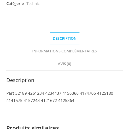
Technic,
Catégorie :
Technic
Panel
Fairing
#
4
DESCRIPTION
Large
Long,
INFORMATIONS COMPLÉMENTAIRES
Large
Holes,
AVIS (0)
Side
B
Description
Part 32189 4261234 4234437 4156366 4174705 4125180
4141575 4157243 4121672 4125364
Produits similaires