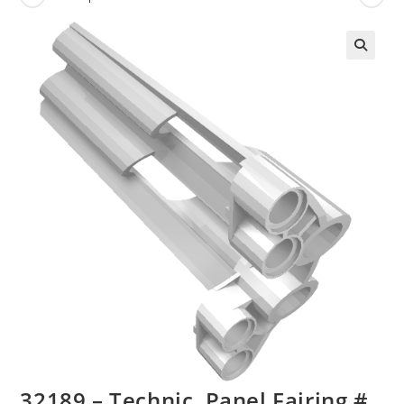
🔍
32189 – Technic, Panel Fairing #