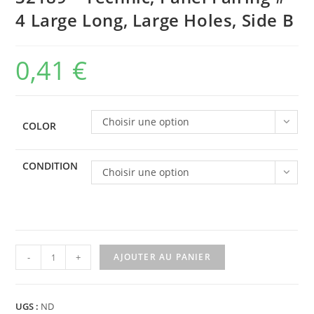
4 Large Long, Large Holes, Side B
0,41
€
Choisir une option
COLOR
CONDITION
Choisir une option
quantité
-
+
AJOUTER AU PANIER
de
32189
-
UGS :
ND