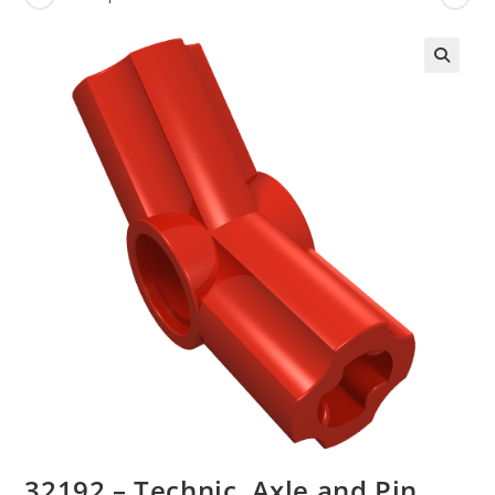
🔍
32192 – Technic, Axle and Pin