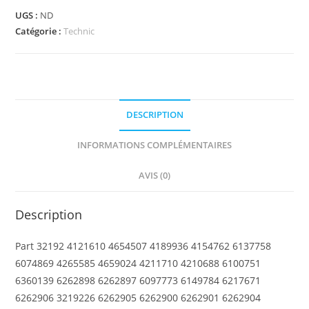
-
UGS :
ND
Technic,
Catégorie :
Technic
Axle
and
Pin
Connector
DESCRIPTION
Angled
#4
INFORMATIONS COMPLÉMENTAIRES
-
135
AVIS (0)
degrees
Description
Part 32192 4121610 4654507 4189936 4154762 6137758
6074869 4265585 4659024 4211710 4210688 6100751
6360139 6262898 6262897 6097773 6149784 6217671
6262906 3219226 6262905 6262900 6262901 6262904