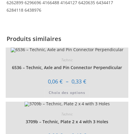
6262899 6296696 4166488 4164127 6420635 6434417
6284118 6438976
Produits similaires
Technic
6536 – Technic, Axle and Pin Connector Perpendicular
Plage
0,06
€
–
0,33
€
de
prix :
Ce
Choix des options
0,06 €
produit
à
a
0,33 €
plusieurs
variations.
Les
Technic
options
peuvent
3709b – Technic, Plate 2 x 4 with 3 Holes
être
choisies
sur