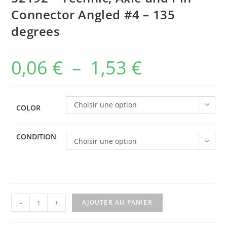
Connector Angled #4 – 135
degrees
0,06
€
–
1,53
€
Plage
de
prix :
Choisir une option
COLOR
0,06 €
à
CONDITION
Choisir une option
1,53 €
quantité
-
+
AJOUTER AU PANIER
de
32192