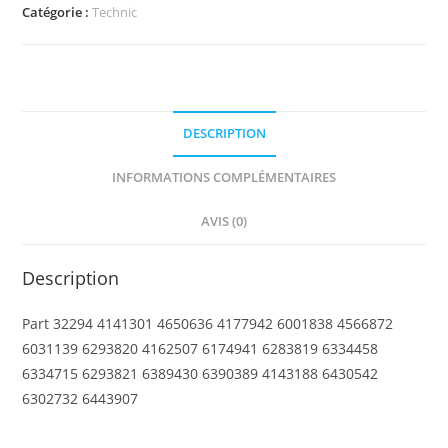
Technic
Catégorie :
Technic
Wishbone
Suspension
Arm
DESCRIPTION
INFORMATIONS COMPLÉMENTAIRES
AVIS (0)
Description
Part 32294 4141301 4650636 4177942 6001838 4566872
6031139 6293820 4162507 6174941 6283819 6334458
6334715 6293821 6389430 6390389 4143188 6430542
6302732 6443907