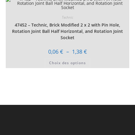
variations.
Les
options
peuvent
Technic
être
choisies
47452 – Technic, Brick Modified 2 x 2 with Pin Hole,
sur
la
Rotation Joint Ball Half Horizontal, and Rotation Joint
page
Socket
du
produit
Plage
0,06
€
–
1,38
€
de
prix :
Ce
Choix des options
0,06 €
produit
à
a
1,38 €
plusieurs
variations.
Les
options
peuvent
être
choisies
sur
la
page
du
produit