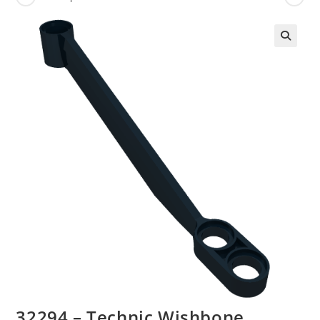
🔍
32294 – Technic Wishbone