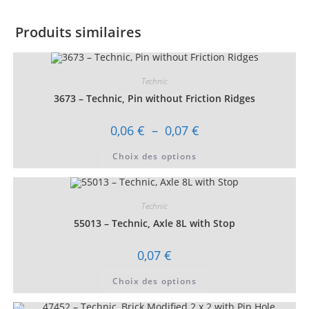
Produits similaires
Technic
3673 – Technic, Pin without Friction Ridges
Plage
0,06
€
–
0,07
€
de
prix :
Ce
Choix des options
0,06 €
produit
à
a
0,07 €
plusieurs
variations.
Les
Technic
options
peuvent
55013 – Technic, Axle 8L with Stop
être
choisies
sur
0,07
€
la
page
Ce
du
Choix des options
produit
produit
a
plusieurs