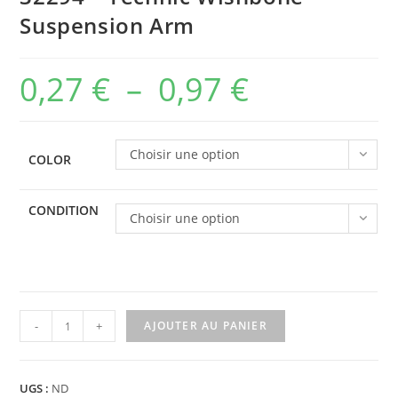
Suspension Arm
0,27
€
–
0,97
€
Plage
de
prix :
Choisir une option
COLOR
0,27 €
à
CONDITION
Choisir une option
0,97 €
quantité
-
+
AJOUTER AU PANIER
de
32294
-
UGS :
ND