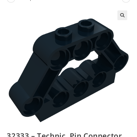
🔍
32333 – Technic, Pin Connector