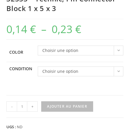
Block 1 x 5 x 3
0,14
€
–
0,23
€
Plage
de
prix :
Choisir une option
COLOR
0,14 €
à
CONDITION
Choisir une option
0,23 €
quantité
-
+
AJOUTER AU PANIER
de
32333
-
UGS :
ND