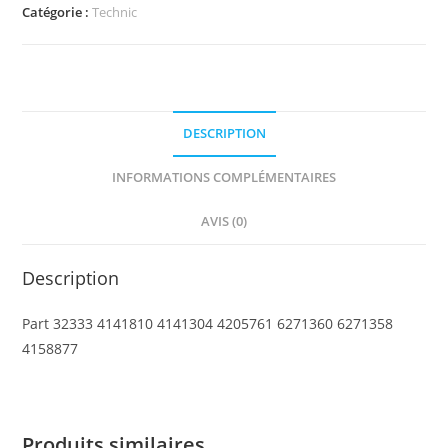
Technic,
Catégorie :
Technic
Pin
Connector
Block
1
DESCRIPTION
x
5
INFORMATIONS COMPLÉMENTAIRES
x
3
AVIS (0)
Description
Part 32333 4141810 4141304 4205761 6271360 6271358
4158877
Produits similaires