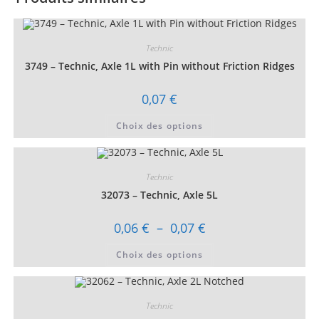
Technic
3749 – Technic, Axle 1L with Pin without Friction Ridges
0,07
€
Ce
Choix des options
produit
a
plusieurs
variations.
Les
Technic
options
peuvent
32073 – Technic, Axle 5L
être
choisies
sur
Plage
0,06
€
–
0,07
€
la
de
page
prix :
Ce
du
Choix des options
0,06 €
produit
produit
à
a
0,07 €
plusieurs
variations.
Les
Technic
options
peuvent