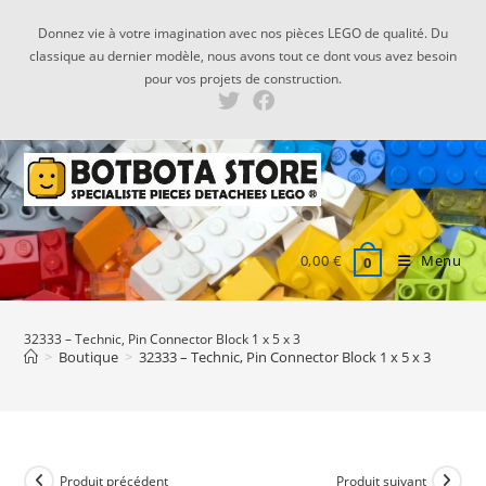
Skip
Donnez vie à votre imagination avec nos pièces LEGO de qualité. Du
to
classique au dernier modèle, nous avons tout ce dont vous avez besoin
content
pour vos projets de construction.
0,00
€
Menu
0
32333 – Technic, Pin Connector Block 1 x 5 x 3
>
Boutique
>
32333 – Technic, Pin Connector Block 1 x 5 x 3
Produit précédent
Produit suivant