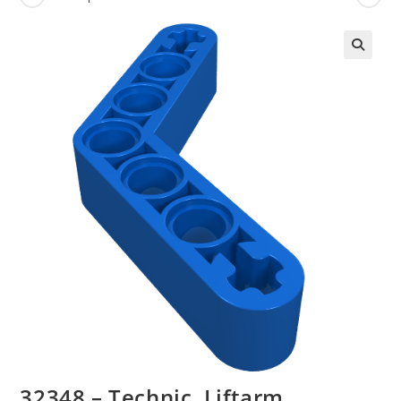
🔍
32348 – Technic, Liftarm,