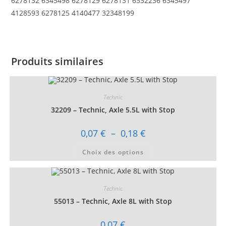
6278132 6345498 6278129 6278131 6332236 6345497
4128593 6278125 4140477 32348199
Produits similaires
Technic
32209 – Technic, Axle 5.5L with Stop
Plage
0,07
€
–
0,18
€
de
prix :
Ce
Choix des options
0,07 €
produit
à
a
0,18 €
plusieurs
variations.
Les
Technic
options
peuvent
55013 – Technic, Axle 8L with Stop
être
choisies
sur
0,07
€
la