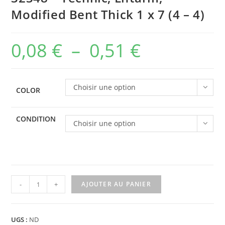
Modified Bent Thick 1 x 7 (4 – 4)
0,08
€
–
0,51
€
Plage
de
prix :
Choisir une option
COLOR
0,08 €
à
CONDITION
Choisir une option
0,51 €
quantité
-
+
AJOUTER AU PANIER
de
32348
-
UGS :
ND