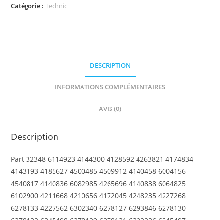
Technic,
Catégorie :
Technic
Liftarm,
Modified
Bent
Thick
DESCRIPTION
1
x
INFORMATIONS COMPLÉMENTAIRES
7
(4
AVIS (0)
-
4)
Description
Part 32348 6114923 4144300 4128592 4263821 4174834
4143193 4185627 4500485 4509912 4140458 6004156
4540817 4140836 6082985 4265696 4140838 6064825
6102900 4211668 4210656 4172045 4248235 4227268
6278133 4227562 6302340 6278127 6293846 6278130