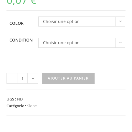
Choisir une option
COLOR
CONDITION
Choisir une option
quantité
-
+
AJOUTER AU PANIER
de
3297px19
-
UGS :
ND
Slope
Catégorie :
Slope
33
3
x