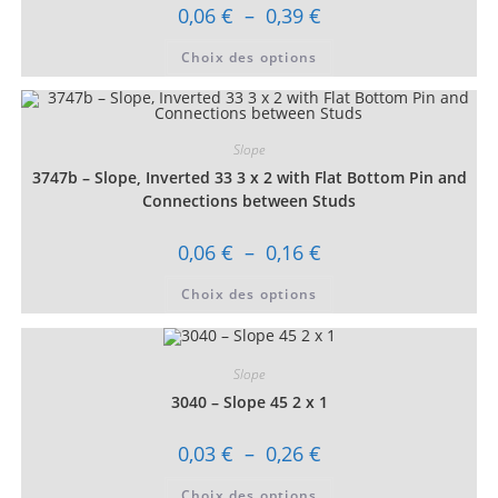
Plage
0,06
€
–
0,39
€
de
prix :
Ce
Choix des options
0,06 €
produit
à
a
0,39 €
plusieurs
variations.
Les
options
Slope
peuvent
être
3747b – Slope, Inverted 33 3 x 2 with Flat Bottom Pin and
choisies
sur
Connections between Studs
la
page
du
Plage
0,06
€
–
0,16
€
produit
de
prix :
Ce
Choix des options
0,06 €
produit
à
a
0,16 €
plusieurs
variations.
Les
Slope
options
peuvent
3040 – Slope 45 2 x 1
être
choisies
sur
Plage
0,03
€
–
0,26
€
la
de
page
prix :
Ce
du
Choix des options
0,03 €