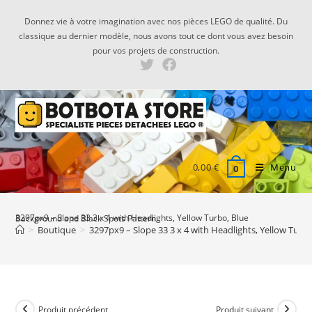
Skip
Donnez vie à votre imagination avec nos pièces LEGO de qualité. Du
to
classique au dernier modèle, nous avons tout ce dont vous avez besoin
content
pour vos projets de construction.
0,00
€
Menu
0
3297px9 – Slope 33 3 x 4 with Headlights, Yellow Turbo, Blue Background and Black Spots Pattern
>
Boutique
>
3297px9 – Slope 33 3 x 4 with Headlights, Yellow Tur
Produit précédent
Produit suivant