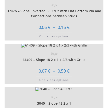
Slope
3747b – Slope, Inverted 33 3 x 2 with Flat Bottom Pin and
Connections between Studs
Plage
0,06
€
–
0,16
€
de
prix :
Ce
Choix des options
0,06 €
produit
à
a
0,16 €
plusieurs
variations.
Les
Slope
options
peuvent
61409 – Slope 18 2 x 1 x 2/3 with Grille
être
choisies
sur
Plage
0,07
€
–
0,59
€
la
de
page
prix :
Ce
du
Choix des options
0,07 €
produit
produit
à
a
0,59 €
plusieurs
variations.
Les
Slope
options
peuvent
3040 – Slope 45 2 x 1
être
choisies