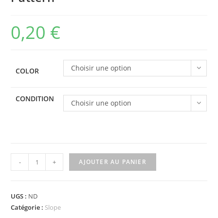
0,20
€
Choisir une option
COLOR
CONDITION
Choisir une option
quantité
-
+
AJOUTER AU PANIER
de
3297px9
-
UGS :
ND
Slope
Catégorie :
Slope