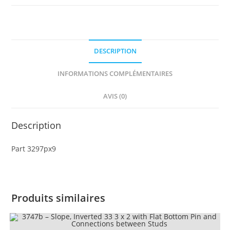
33
3
x
4
DESCRIPTION
with
Headlights,
INFORMATIONS COMPLÉMENTAIRES
Yellow
Turbo,
AVIS (0)
Blue
Background
Description
and
Black
Part 3297px9
Spots
Pattern
Produits similaires