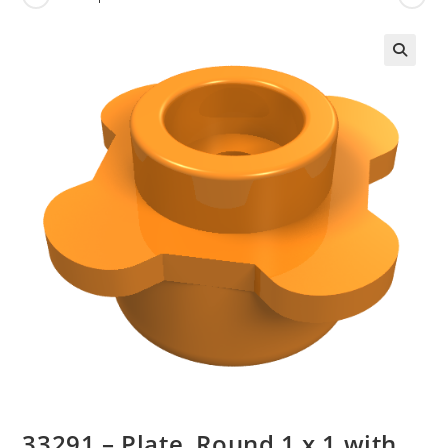
🔍
33291 – Plate, Round 1 x 1 with