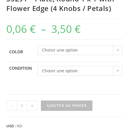
Flower Edge (4 Knobs / Petals)
0,06
€
–
3,50
€
Plage
de
prix :
Choisir une option
COLOR
0,06 €
à
CONDITION
Choisir une option
3,50 €
quantité
-
+
AJOUTER AU PANIER
de
33291
-
UGS :
ND