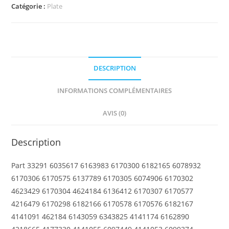
Plate,
Catégorie :
Plate
Round
1
x
1
DESCRIPTION
with
Flower
INFORMATIONS COMPLÉMENTAIRES
Edge
(4
AVIS (0)
Knobs
/
Description
Petals)
Part 33291 6035617 6163983 6170300 6182165 6078932
6170306 6170575 6137789 6170305 6074906 6170302
4623429 6170304 4624184 6136412 6170307 6170577
4216479 6170298 6182166 6170578 6170576 6182167
4141091 462184 6143059 6343825 4141174 6162890