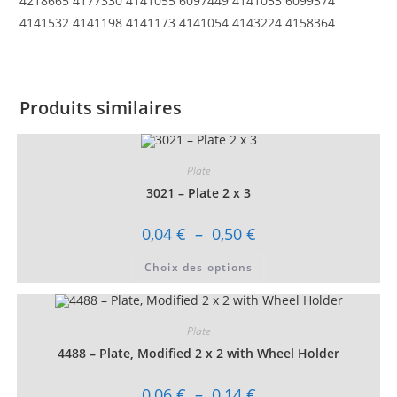
4218665 4177330 4141055 6097449 4141053 6099374
4141532 4141198 4141173 4141054 4143224 4158364
Produits similaires
Plate
3021 – Plate 2 x 3
Plage
0,04
€
–
0,50
€
de
prix :
Ce
Choix des options
0,04 €
produit
à
a
0,50 €
plusieurs
variations.
Les
Plate
options
peuvent
4488 – Plate, Modified 2 x 2 with Wheel Holder
être
choisies
sur
Plage
0,06
€
–
0,14
€
la