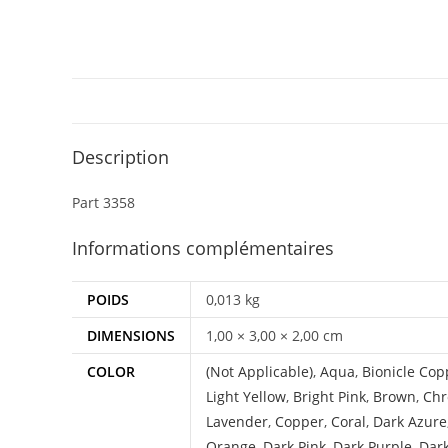
Description
Part 3358
Informations complémentaires
POIDS
0,013 kg
DIMENSIONS
1,00 × 3,00 × 2,00 cm
COLOR
(Not Applicable)
,
Aqua
,
Bionicle Cop
Light Yellow
,
Bright Pink
,
Brown
,
Chr
Lavender
,
Copper
,
Coral
,
Dark Azure
Orange
,
Dark Pink
,
Dark Purple
,
Dar