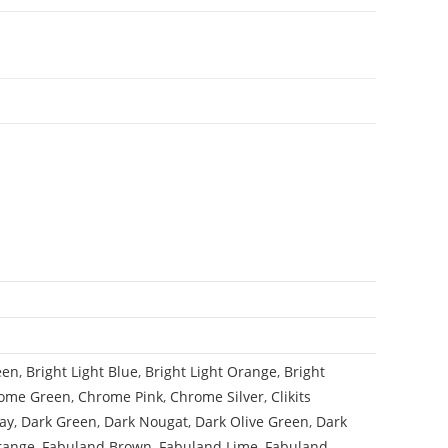
een
,
Bright Light Blue
,
Bright Light Orange
,
Bright
ome Green
,
Chrome Pink
,
Chrome Silver
,
Clikits
ay
,
Dark Green
,
Dark Nougat
,
Dark Olive Green
,
Dark
range
,
Fabuland Brown
,
Fabuland Lime
,
Fabuland