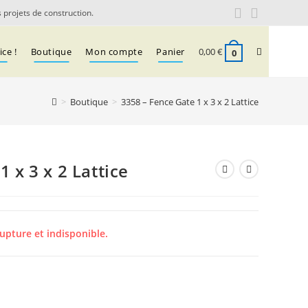
 projets de construction.
Toggle
ce !
Boutique
Mon compte
Panier
0,00
€
0
>
Boutique
>
3358 – Fence Gate 1 x 3 x 2 Lattice
website
search
 x 3 x 2 Lattice
upture et indisponible.