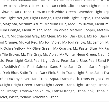
litter Trans-Clear
,
Glitter Trans-Dark Pink
,
Glitter Trans-Light Blue
,
,
Glow In Dark Trans
,
Glow In Dark White
,
Green
,
Lavender
,
Light Aq
Lime
,
Light Nougat
,
Light Orange
,
Light Pink
,
Light Purple
,
Light Sal
e
,
Magenta
,
Medium Azure
,
Medium Blue
,
Medium Brown
,
Medium 
ium Orange
,
Medium Tan
,
Medium Violet
,
Metallic Copper
,
Metalli
 Buff
,
Mx Charcoal Gray
,
Mx Clear
,
Mx Foil Dark Blue
,
Mx Foil Dark 
oil Orange
,
Mx Foil Red
,
Mx Foil Violet
,
Mx Foil Yellow
,
Mx Lemon
,
Mx
x Ochre Yellow
,
Mx Olive Green
,
Mx Orange
,
Mx Pastel Blue
,
Mx Pa
 Tile Brown
,
Mx Tile Gray
,
Mx Violet
,
Mx White
,
Neon Green
,
Neon 
old
,
Pearl Light Gold
,
Pearl Light Gray
,
Pearl Sand Blue
,
Pearl Sand 
er
,
Reddish Gold
,
Rust
,
Salmon
,
Sand Blue
,
Sand Green
,
Sand Purpl
s-Dark Blue
,
Satin Trans-Dark Pink
,
Satin Trans-Light Blue
,
Satin Tr
ckle DBGray-Silver
,
Tan
,
Trans-Aqua
,
Trans-Black
,
Trans-Bright Gre
s-Light Bright Green
,
Trans-Light Green
,
Trans-Light Orange
,
Trans-
eon Orange
,
Trans-Neon Yellow
,
Trans-Orange
,
Trans-Pink
,
Trans-P
iolet
,
White
,
Yellow
,
Yellowish Green