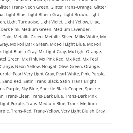
Glitter Trans-Neon Green
,
Glitter Trans-Orange
,
Glitter
ua
,
Light Blue
,
Light Bluish Gray
,
Light Brown
,
Light
mon
,
Light Turquoise
,
Light Violet
,
Light Yellow
,
Lilac
,
Dark Pink
,
Medium Green
,
Medium Lavender
,
c Gold
,
Metallic Green
,
Metallic Silver
,
Milky White
,
Mx
Gray
,
Mx Foil Dark Green
,
Mx Foil Light Blue
,
Mx Foil
 Light Bluish Gray
,
Mx Light Gray
,
Mx Light Orange
,
stel Green
,
Mx Pink
,
Mx Pink Red
,
Mx Red
,
Mx Teal
Orange
,
Neon Yellow
,
Nougat
,
Olive Green
,
Orange
,
Purple
,
Pearl Very Light Gray
,
Pearl White
,
Pink
,
Purple
,
e
,
Sand Red
,
Satin Trans-Black
,
Satin Trans-Bright
ans-Purple
,
Sky Blue
,
Speckle Black-Copper
,
Speckle
en
,
Trans-Clear
,
Trans-Dark Blue
,
Trans-Dark Pink
,
Light Purple
,
Trans-Medium Blue
,
Trans-Medium
urple
,
Trans-Red
,
Trans-Yellow
,
Very Light Bluish Gray
,