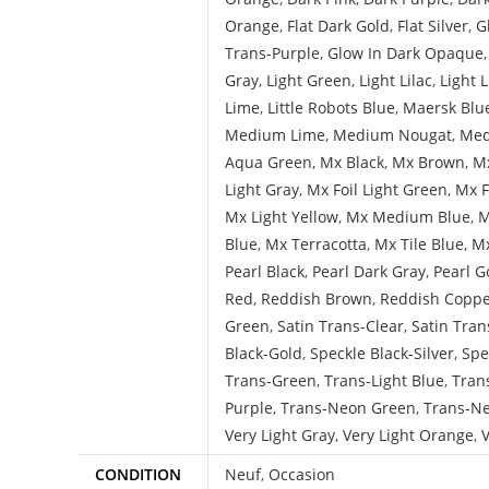
Orange
,
Flat Dark Gold
,
Flat Silver
,
G
Trans-Purple
,
Glow In Dark Opaque
Gray
,
Light Green
,
Light Lilac
,
Light 
Lime
,
Little Robots Blue
,
Maersk Blu
Medium Lime
,
Medium Nougat
,
Med
Aqua Green
,
Mx Black
,
Mx Brown
,
Mx
Light Gray
,
Mx Foil Light Green
,
Mx F
Mx Light Yellow
,
Mx Medium Blue
,
M
Blue
,
Mx Terracotta
,
Mx Tile Blue
,
Mx
Pearl Black
,
Pearl Dark Gray
,
Pearl G
Red
,
Reddish Brown
,
Reddish Copp
Green
,
Satin Trans-Clear
,
Satin Tran
Black-Gold
,
Speckle Black-Silver
,
Spe
Trans-Green
,
Trans-Light Blue
,
Tran
Purple
,
Trans-Neon Green
,
Trans-N
Very Light Gray
,
Very Light Orange
,
V
CONDITION
Neuf
,
Occasion