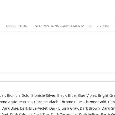
DESCRIPTION
INFORMATIONS COMPLÉMENTAIRES
AVIS (0)
per
,
Bionicle Gold
,
Bionicle Silver
,
Black
,
Blue
,
Blue-Violet
,
Bright Gr
ome Antique Brass
,
Chrome Black
,
Chrome Blue
,
Chrome Gold
,
Chr
,
Dark Blue
,
Dark Blue-Violet
,
Dark Bluish Gray
,
Dark Brown
,
Dark Gr
k Red
,
Dark Salmon
,
Dark Tan
,
Dark Turquoise
,
Dark Yellow
,
Earth O