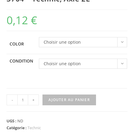
0,12
€
Choisir une option
COLOR
CONDITION
Choisir une option
quantité
-
+
AJOUTER AU PANIER
de
3704
-
UGS :
ND
Technic,
Catégorie :
Technic