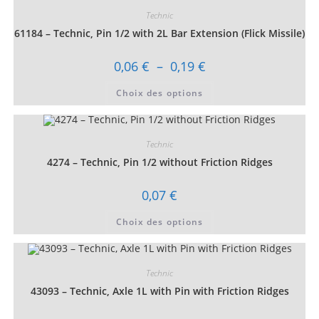
Technic
61184 – Technic, Pin 1/2 with 2L Bar Extension (Flick Missile)
Plage
0,06
€
–
0,19
€
de
prix :
Ce
Choix des options
0,06 €
produit
à
a
0,19 €
plusieurs
variations.
Les
Technic
options
peuvent
4274 – Technic, Pin 1/2 without Friction Ridges
être
choisies
sur
0,07
€
la
page
Ce
du
Choix des options
produit
produit
a
plusieurs
variations.
Les
Technic
options
peuvent
43093 – Technic, Axle 1L with Pin with Friction Ridges
être
choisies
sur