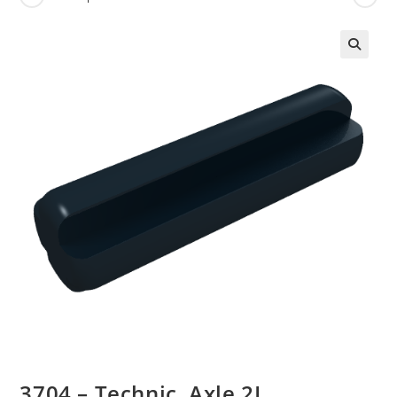
🔍
3704 – Technic, Axle 2L