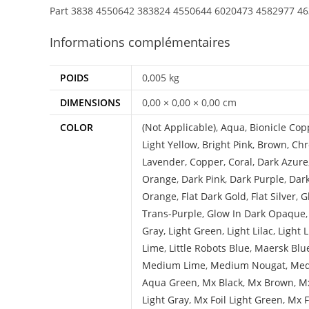
Part 3838 4550642 383824 4550644 6020473 4582977 4
Informations complémentaires
POIDS
0,005 kg
DIMENSIONS
0,00 × 0,00 × 0,00 cm
COLOR
(Not Applicable)
,
Aqua
,
Bionicle Cop
Light Yellow
,
Bright Pink
,
Brown
,
Chr
Lavender
,
Copper
,
Coral
,
Dark Azure
Orange
,
Dark Pink
,
Dark Purple
,
Dar
Orange
,
Flat Dark Gold
,
Flat Silver
,
G
Trans-Purple
,
Glow In Dark Opaque
Gray
,
Light Green
,
Light Lilac
,
Light 
Lime
,
Little Robots Blue
,
Maersk Blu
Medium Lime
,
Medium Nougat
,
Med
Aqua Green
,
Mx Black
,
Mx Brown
,
Mx
Light Gray
,
Mx Foil Light Green
,
Mx F