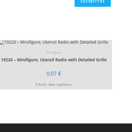
Minifigure
19220 – Minifigure, Utensil Radio with Detailed Grille
0,07
€
Ce
Choix des options
produit
a
plusieurs
variations.
Les
options
peuvent
être
choisies
sur
la
page