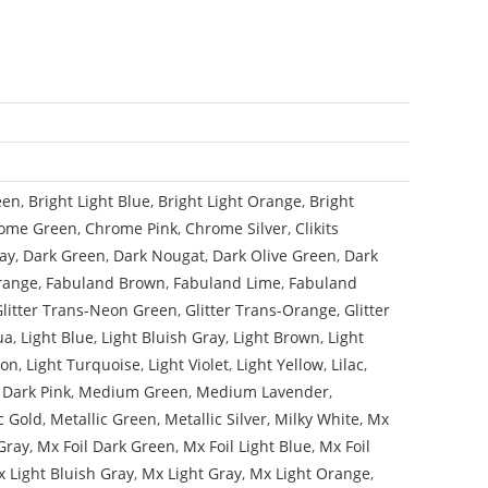
een
,
Bright Light Blue
,
Bright Light Orange
,
Bright
ome Green
,
Chrome Pink
,
Chrome Silver
,
Clikits
ay
,
Dark Green
,
Dark Nougat
,
Dark Olive Green
,
Dark
range
,
Fabuland Brown
,
Fabuland Lime
,
Fabuland
Glitter Trans-Neon Green
,
Glitter Trans-Orange
,
Glitter
ua
,
Light Blue
,
Light Bluish Gray
,
Light Brown
,
Light
mon
,
Light Turquoise
,
Light Violet
,
Light Yellow
,
Lilac
,
Dark Pink
,
Medium Green
,
Medium Lavender
,
c Gold
,
Metallic Green
,
Metallic Silver
,
Milky White
,
Mx
Gray
,
Mx Foil Dark Green
,
Mx Foil Light Blue
,
Mx Foil
 Light Bluish Gray
,
Mx Light Gray
,
Mx Light Orange
,