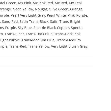
stel Green
,
Mx Pink
,
Mx Pink Red
,
Mx Red
,
Mx Teal
Orange
,
Neon Yellow
,
Nougat
,
Olive Green
,
Orange
,
Purple
,
Pearl Very Light Gray
,
Pearl White
,
Pink
,
Purple
,
e
,
Sand Red
,
Satin Trans-Black
,
Satin Trans-Bright
ans-Purple
,
Sky Blue
,
Speckle Black-Copper
,
Speckle
en
,
Trans-Clear
,
Trans-Dark Blue
,
Trans-Dark Pink
,
Light Purple
,
Trans-Medium Blue
,
Trans-Medium
urple
,
Trans-Red
,
Trans-Yellow
,
Very Light Bluish Gray
,