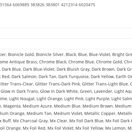
631564 6069889 383826 383801 4212314 6020475
per
,
Bionicle Gold
,
Bionicle Silver
,
Black
,
Blue
,
Blue-Violet
,
Bright Gr
ome Antique Brass
,
Chrome Black
,
Chrome Blue
,
Chrome Gold
,
Chr
,
Dark Blue
,
Dark Blue-Violet
,
Dark Bluish Gray
,
Dark Brown
,
Dark Gr
k Red
,
Dark Salmon
,
Dark Tan
,
Dark Turquoise
,
Dark Yellow
,
Earth O
litter Trans-Clear
,
Glitter Trans-Dark Pink
,
Glitter Trans-Light Blue
,
,
Glow In Dark Trans
,
Glow In Dark White
,
Green
,
Lavender
,
Light Aq
Lime
,
Light Nougat
,
Light Orange
,
Light Pink
,
Light Purple
,
Light Sal
e
,
Magenta
,
Medium Azure
,
Medium Blue
,
Medium Brown
,
Medium 
ium Orange
,
Medium Tan
,
Medium Violet
,
Metallic Copper
,
Metalli
 Buff
,
Mx Charcoal Gray
,
Mx Clear
,
Mx Foil Dark Blue
,
Mx Foil Dark 
oil Orange
,
Mx Foil Red
,
Mx Foil Violet
,
Mx Foil Yellow
,
Mx Lemon
,
Mx