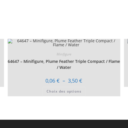
Minifigure
64647 – Minifigure, Plume Feather Triple Compact / Flame
/ Water
Plage
0,06
€
–
3,50
€
de
prix :
Ce
Choix des options
0,06 €
produit
à
a
3,50 €
plusieurs
variations.
Les
options
peuvent
être
choisies