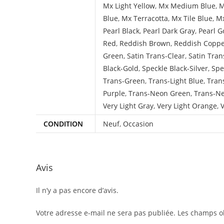
Mx Light Yellow
,
Mx Medium Blue
,
M
Blue
,
Mx Terracotta
,
Mx Tile Blue
,
Mx
Pearl Black
,
Pearl Dark Gray
,
Pearl G
Red
,
Reddish Brown
,
Reddish Copp
Green
,
Satin Trans-Clear
,
Satin Tran
Black-Gold
,
Speckle Black-Silver
,
Spe
Trans-Green
,
Trans-Light Blue
,
Tran
Purple
,
Trans-Neon Green
,
Trans-N
Very Light Gray
,
Very Light Orange
,
V
CONDITION
Neuf
,
Occasion
Avis
Il n’y a pas encore d’avis.
Votre adresse e-mail ne sera pas publiée.
Les champs ob