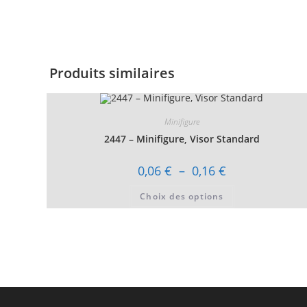
Produits similaires
Minifigure
2447 – Minifigure, Visor Standard
Plage
0,06
€
–
0,16
€
de
prix :
Ce
Choix des options
0,06 €
produit
à
a
0,16 €
plusieurs
variations.
Les
options
peuvent
être
choisies
sur
la
page