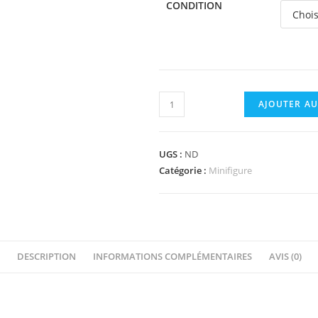
CONDITION
quantité
AJOUTER AU
de
3838
-
UGS :
ND
Minifigure
Catégorie :
Minifigure
Air
Tanks
DESCRIPTION
INFORMATIONS COMPLÉMENTAIRES
AVIS (0)