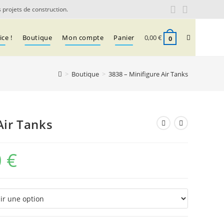
 projets de construction.
Toggle
ce !
Boutique
Mon compte
Panier
0,00
€
0
>
Boutique
>
3838 – Minifigure Air Tanks
website
search
Air Tanks
0
€
Plage
de
prix :
0,09 €
à