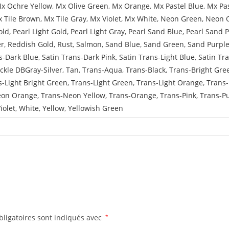
x Ochre Yellow
,
Mx Olive Green
,
Mx Orange
,
Mx Pastel Blue
,
Mx Pa
 Tile Brown
,
Mx Tile Gray
,
Mx Violet
,
Mx White
,
Neon Green
,
Neon 
old
,
Pearl Light Gold
,
Pearl Light Gray
,
Pearl Sand Blue
,
Pearl Sand 
er
,
Reddish Gold
,
Rust
,
Salmon
,
Sand Blue
,
Sand Green
,
Sand Purpl
s-Dark Blue
,
Satin Trans-Dark Pink
,
Satin Trans-Light Blue
,
Satin Tr
ckle DBGray-Silver
,
Tan
,
Trans-Aqua
,
Trans-Black
,
Trans-Bright Gre
s-Light Bright Green
,
Trans-Light Green
,
Trans-Light Orange
,
Trans-
eon Orange
,
Trans-Neon Yellow
,
Trans-Orange
,
Trans-Pink
,
Trans-P
iolet
,
White
,
Yellow
,
Yellowish Green
ligatoires sont indiqués avec
*