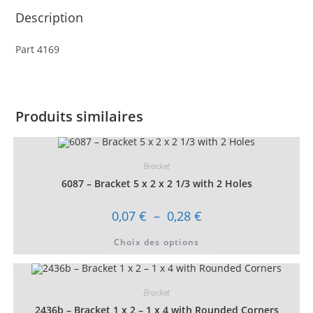
Description
Part 4169
Produits similaires
Bracket
6087 – Bracket 5 x 2 x 2 1/3 with 2 Holes
Plage
0,07
€
–
0,28
€
de
prix :
Ce
Choix des options
0,07 €
produit
à
a
0,28 €
plusieurs
variations.
Les
Bracket
options
peuvent
2436b – Bracket 1 x 2 – 1 x 4 with Rounded Corners
être