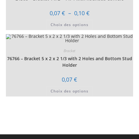
choisies
sur
Plage
0,07
€
–
0,10
€
la
de
page
prix :
Ce
du
Choix des options
0,07 €
produit
produit
à
a
0,10 €
plusieurs
variations.
Les
options
Bracket
peuvent
être
76766 – Bracket 5 x 2 x 2 1/3 with 2 Holes and Bottom Stud
choisies
sur
Holder
la
page
du
0,07
€
produit
Ce
Choix des options
produit
a
plusieurs
variations.
Les
options
peuvent
être
choisies
sur
la