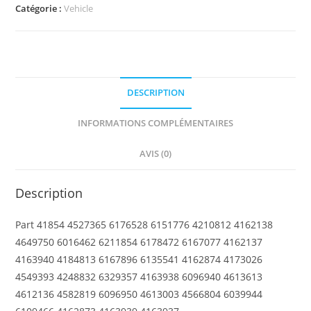
Vehicle,
Catégorie :
Vehicle
Mudguard
2
x
4
DESCRIPTION
with
Flared
INFORMATIONS COMPLÉMENTAIRES
Wings
AVIS (0)
Description
Part 41854 4527365 6176528 6151776 4210812 4162138
4649750 6016462 6211854 6178472 6167077 4162137
4163940 4184813 6167896 6135541 4162874 4173026
4549393 4248832 6329357 4163938 6096940 4613613
4612136 4582819 6096950 4613003 4566804 6039944