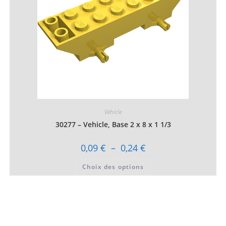
la
page
du
produit
Vehicle
30277 – Vehicle, Base 2 x 8 x 1 1/3
Plage
0,09
€
–
0,24
€
de
prix :
Ce
Choix des options
0,09 €
produit
à
a
0,24 €
plusieurs
variations.
Les
options
peuvent
être
choisies