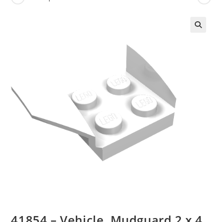
🔍
41854 – Vehicle, Mudguard 2 x 4