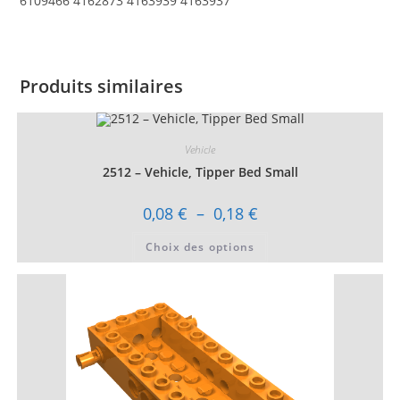
6109466 4162873 4163939 4163937
Produits similaires
Vehicle
2512 – Vehicle, Tipper Bed Small
Plage
0,08
€
–
0,18
€
de
prix :
Ce
Choix des options
0,08 €
produit
à
a
0,18 €
plusieurs
variations.
Les
options
peuvent
être
choisies
sur
la
page
du