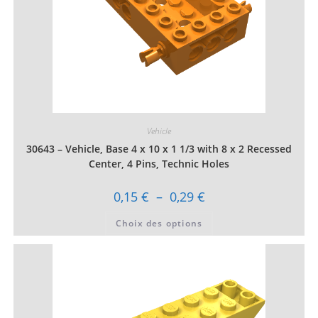
produit
Vehicle
30643 – Vehicle, Base 4 x 10 x 1 1/3 with 8 x 2 Recessed
Center, 4 Pins, Technic Holes
Plage
0,15
€
–
0,29
€
de
prix :
Ce
Choix des options
0,15 €
produit
à
a
0,29 €
plusieurs
variations.
Les
options
peuvent
être
choisies
sur