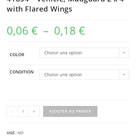
with Flared Wings
0,06
€
–
0,18
€
Plage
de
prix :
Choisir une option
COLOR
0,06 €
à
CONDITION
Choisir une option
0,18 €
quantité
-
+
AJOUTER AU PANIER
de
41854
-
UGS :
ND