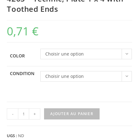
Toothed Ends
0,71
€
Choisir une option
COLOR
CONDITION
Choisir une option
quantité
-
+
AJOUTER AU PANIER
de
4263
-
UGS :
ND