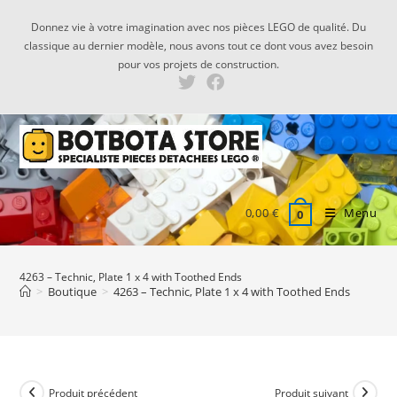
Skip
Donnez vie à votre imagination avec nos pièces LEGO de qualité. Du
to
classique au dernier modèle, nous avons tout ce dont vous avez besoin
content
pour vos projets de construction.
0,00
€
Menu
0
4263 – Technic, Plate 1 x 4 with Toothed Ends
>
Boutique
>
4263 – Technic, Plate 1 x 4 with Toothed Ends
Produit précédent
Produit suivant