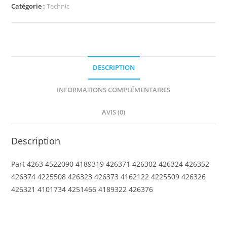
Technic,
Catégorie :
Technic
Plate
1
x
4
DESCRIPTION
with
Toothed
INFORMATIONS COMPLÉMENTAIRES
Ends
AVIS (0)
Description
Part 4263 4522090 4189319 426371 426302 426324 426352
426374 4225508 426323 426373 4162122 4225509 426326
426321 4101734 4251466 4189322 426376