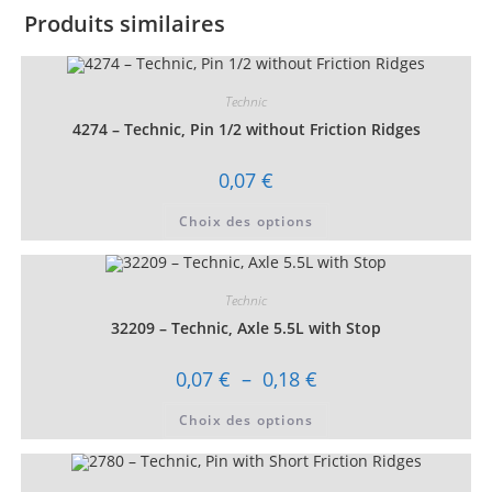
Produits similaires
Technic
4274 – Technic, Pin 1/2 without Friction Ridges
0,07
€
Ce
Choix des options
produit
a
plusieurs
variations.
Les
Technic
options
peuvent
32209 – Technic, Axle 5.5L with Stop
être
choisies
sur
Plage
0,07
€
–
0,18
€
la
de
page
prix :
Ce
du
Choix des options
0,07 €
produit
produit
à
a
0,18 €
plusieurs
variations.
Les