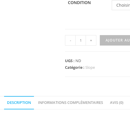
CONDITION
Choisi
quantité
-
+
AJOUTER AU
de
4287
-
UGS :
ND
Slope,
Catégorie :
Slope
Inverted
33
3
x
DESCRIPTION
INFORMATIONS COMPLÉMENTAIRES
AVIS (0)
1