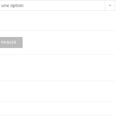
r une option
1,90 €
 PANIER