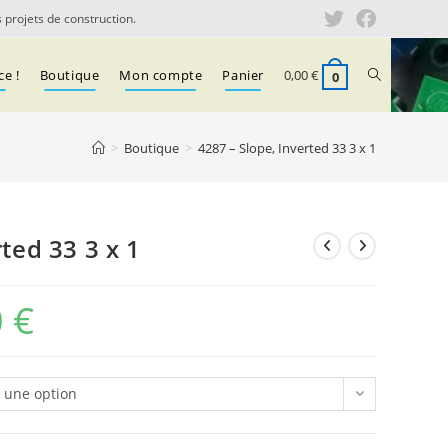
 projets de construction.
Toggle
ce !
Boutique
Mon compte
Panier
0,00
€
0
website
>
Boutique
>
4287 – Slope, Inverted 33 3 x 1
search
ted 33 3 x 1
0
€
Plage
de
prix :
r une option
0,07 €
à