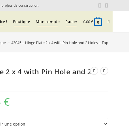
 projets de construction.
Toggle
ce !
Boutique
Mon compte
Panier
0,00
€
0
que
>
43045 – Hinge Plate 2 x 4 with Pin Hole and 2 Holes – Top
website
search
e 2 x 4 with Pin Hole and 2
5
€
Plage
de
prix :
0,07 €