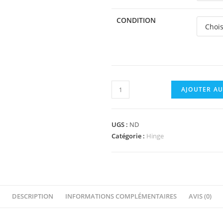
CONDITION
quantité
AJOUTER AU
de
43045
-
UGS :
ND
Hinge
Catégorie :
Hinge
Plate
2
x
4
DESCRIPTION
INFORMATIONS COMPLÉMENTAIRES
AVIS (0)
with
Pin