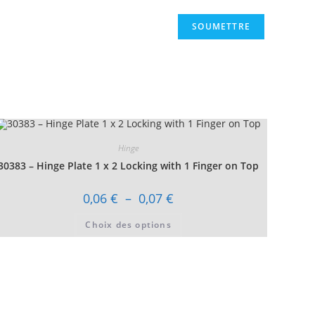
Hinge
30383 – Hinge Plate 1 x 2 Locking with 1 Finger on Top
Plage
0,06
€
–
0,07
€
de
prix :
Ce
Choix des options
0,06 €
produit
à
a
0,07 €
plusieurs
variations.
Les
options
peuvent
être
choisies