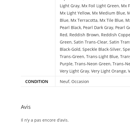
Light Gray
,
Mx Foil Light Green
,
Mx F
Mx Light Yellow
,
Mx Medium Blue
,
M
Blue
,
Mx Terracotta
,
Mx Tile Blue
,
Mx
Pearl Black
,
Pearl Dark Gray
,
Pearl G
Red
,
Reddish Brown
,
Reddish Copp
Green
,
Satin Trans-Clear
,
Satin Tran
Black-Gold
,
Speckle Black-Silver
,
Spe
Trans-Green
,
Trans-Light Blue
,
Tran
Purple
,
Trans-Neon Green
,
Trans-N
Very Light Gray
,
Very Light Orange
,
V
CONDITION
Neuf
,
Occasion
Avis
Il n’y a pas encore d’avis.