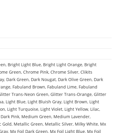
een
,
Bright Light Blue
,
Bright Light Orange
,
Bright
ome Green
,
Chrome Pink
,
Chrome Silver
,
Clikits
ay
,
Dark Green
,
Dark Nougat
,
Dark Olive Green
,
Dark
range
,
Fabuland Brown
,
Fabuland Lime
,
Fabuland
Glitter Trans-Neon Green
,
Glitter Trans-Orange
,
Glitter
ua
,
Light Blue
,
Light Bluish Gray
,
Light Brown
,
Light
mon
,
Light Turquoise
,
Light Violet
,
Light Yellow
,
Lilac
,
Dark Pink
,
Medium Green
,
Medium Lavender
,
c Gold
,
Metallic Green
,
Metallic Silver
,
Milky White
,
Mx
Gray
,
Mx Foil Dark Green
,
Mx Foil Light Blue
,
Mx Foil