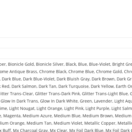
Hole
and
2
Holes
-
Top
per
,
Bionicle Gold
,
Bionicle Silver
,
Black
,
Blue
,
Blue-Violet
,
Bright Gr
ome Antique Brass
,
Chrome Black
,
Chrome Blue
,
Chrome Gold
,
Chr
,
Dark Blue
,
Dark Blue-Violet
,
Dark Bluish Gray
,
Dark Brown
,
Dark Gr
k Red
,
Dark Salmon
,
Dark Tan
,
Dark Turquoise
,
Dark Yellow
,
Earth O
litter Trans-Clear
,
Glitter Trans-Dark Pink
,
Glitter Trans-Light Blue
,
,
Glow In Dark Trans
,
Glow In Dark White
,
Green
,
Lavender
,
Light Aq
Lime
,
Light Nougat
,
Light Orange
,
Light Pink
,
Light Purple
,
Light Sal
e
,
Magenta
,
Medium Azure
,
Medium Blue
,
Medium Brown
,
Medium 
ium Orange
,
Medium Tan
,
Medium Violet
,
Metallic Copper
,
Metalli
 Buff
,
Mx Charcoal Gray
,
Mx Clear
,
Mx Foil Dark Blue
,
Mx Foil Dark 