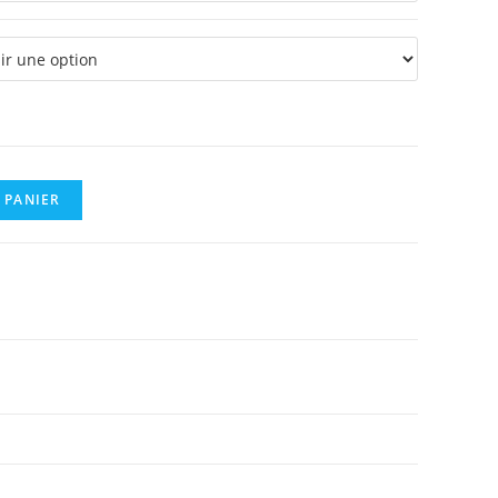
à
0,15 €
 PANIER