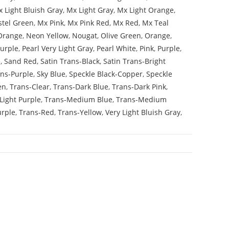
 Light Bluish Gray
,
Mx Light Gray
,
Mx Light Orange
,
stel Green
,
Mx Pink
,
Mx Pink Red
,
Mx Red
,
Mx Teal
Orange
,
Neon Yellow
,
Nougat
,
Olive Green
,
Orange
,
Purple
,
Pearl Very Light Gray
,
Pearl White
,
Pink
,
Purple
,
e
,
Sand Red
,
Satin Trans-Black
,
Satin Trans-Bright
ans-Purple
,
Sky Blue
,
Speckle Black-Copper
,
Speckle
en
,
Trans-Clear
,
Trans-Dark Blue
,
Trans-Dark Pink
,
Light Purple
,
Trans-Medium Blue
,
Trans-Medium
urple
,
Trans-Red
,
Trans-Yellow
,
Very Light Bluish Gray
,