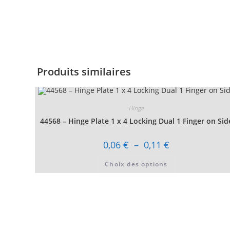
Produits similaires
Hinge
44568 – Hinge Plate 1 x 4 Locking Dual 1 Finger on Sid
Plage
0,06
€
–
0,11
€
de
prix :
Ce
Choix des options
0,06 €
produit
à
a
0,11 €
plusieurs
variations.
Les
options
peuvent
être
choisies