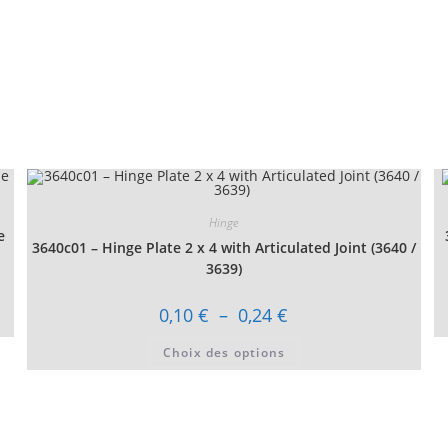
Hinge
e
3640c01 – Hinge Plate 2 x 4 with Articulated Joint (3640 /
3639)
Plage
0,10
€
–
0,24
€
de
prix :
Ce
Choix des options
0,10 €
produit
à
a
0,24 €
plusieurs
variations.
Les
options
peuvent