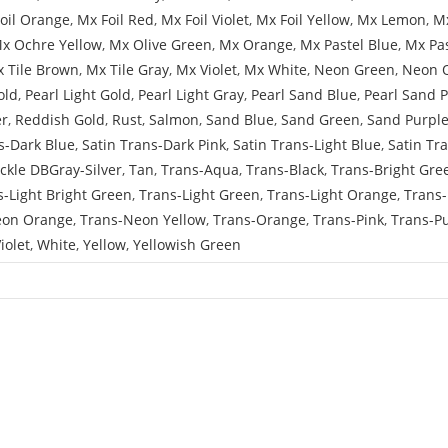
oil Orange
,
Mx Foil Red
,
Mx Foil Violet
,
Mx Foil Yellow
,
Mx Lemon
,
Mx
x Ochre Yellow
,
Mx Olive Green
,
Mx Orange
,
Mx Pastel Blue
,
Mx Pa
 Tile Brown
,
Mx Tile Gray
,
Mx Violet
,
Mx White
,
Neon Green
,
Neon 
old
,
Pearl Light Gold
,
Pearl Light Gray
,
Pearl Sand Blue
,
Pearl Sand 
er
,
Reddish Gold
,
Rust
,
Salmon
,
Sand Blue
,
Sand Green
,
Sand Purpl
s-Dark Blue
,
Satin Trans-Dark Pink
,
Satin Trans-Light Blue
,
Satin Tr
ckle DBGray-Silver
,
Tan
,
Trans-Aqua
,
Trans-Black
,
Trans-Bright Gre
s-Light Bright Green
,
Trans-Light Green
,
Trans-Light Orange
,
Trans-
eon Orange
,
Trans-Neon Yellow
,
Trans-Orange
,
Trans-Pink
,
Trans-P
iolet
,
White
,
Yellow
,
Yellowish Green