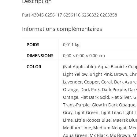
Description
Part 43045 6256117 6256116 6266332 6263358
Informations complémentaires
POIDS
0,011 kg
DIMENSIONS
0,00 × 0,00 × 0,00 cm
COLOR
(Not Applicable)
,
Aqua
,
Bionicle Cop
Light Yellow
,
Bright Pink
,
Brown
,
Chr
Lavender
,
Copper
,
Coral
,
Dark Azure
Orange
,
Dark Pink
,
Dark Purple
,
Dar
Orange
,
Flat Dark Gold
,
Flat Silver
,
G
Trans-Purple
,
Glow In Dark Opaque
Gray
,
Light Green
,
Light Lilac
,
Light 
Lime
,
Little Robots Blue
,
Maersk Blu
Medium Lime
,
Medium Nougat
,
Med
Aqua Green
,
Mx Black
,
Mx Brown
,
Mx