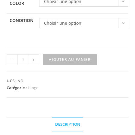
Choisir une option
COLOR
CONDITION
Choisir une option
quantité
-
+
AJOUTER AU PANIER
de
44301a
-
UGS :
ND
Hinge
Catégorie :
Hinge
Plate
1
x
2
DESCRIPTION
Locking
with