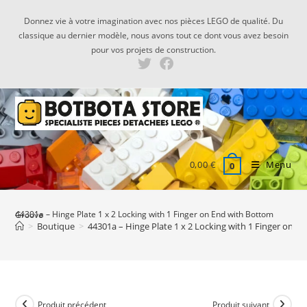
Skip
Donnez vie à votre imagination avec nos pièces LEGO de qualité. Du
to
classique au dernier modèle, nous avons tout ce dont vous avez besoin
content
pour vos projets de construction.
0,00
€
Menu
0
44301a – Hinge Plate 1 x 2 Locking with 1 Finger on End with Bottom Groove
>
Boutique
>
44301a – Hinge Plate 1 x 2 Locking with 1 Finger on 
Produit précédent
Produit suivant