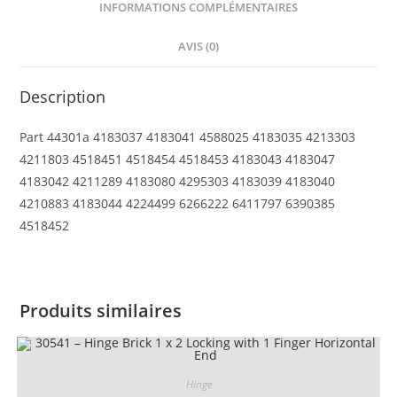
INFORMATIONS COMPLÉMENTAIRES
1
Finger
AVIS (0)
on
End
Description
with
Bottom
Part 44301a 4183037 4183041 4588025 4183035 4213303
Groove
4211803 4518451 4518454 4518453 4183043 4183047
4183042 4211289 4183080 4295303 4183039 4183040
4210883 4183044 4224499 6266222 6411797 6390385
4518452
Produits similaires
Hinge