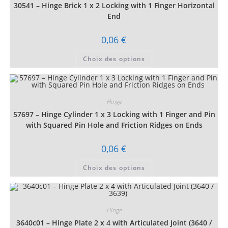
30541 – Hinge Brick 1 x 2 Locking with 1 Finger Horizontal
End
0,06
€
Ce
Choix des options
produit
a
plusieurs
variations.
Les
options
Hinge
peuvent
être
57697 – Hinge Cylinder 1 x 3 Locking with 1 Finger and Pin
choisies
sur
with Squared Pin Hole and Friction Ridges on Ends
la
page
du
0,06
€
produit
Ce
Choix des options
produit
a
plusieurs
variations.
Les
options
Hinge
peuvent
être
3640c01 – Hinge Plate 2 x 4 with Articulated Joint (3640 /
choisies