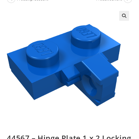
🔍
44567 – Hinge Plate 1 x 2 Locking