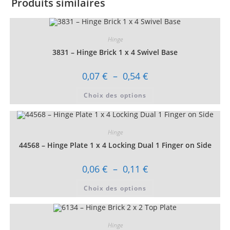
Produits similaires
Hinge
3831 – Hinge Brick 1 x 4 Swivel Base
Plage
0,07
€
–
0,54
€
de
prix :
Ce
Choix des options
0,07 €
produit
à
a
0,54 €
plusieurs
variations.
Les
Hinge
options
peuvent
44568 – Hinge Plate 1 x 4 Locking Dual 1 Finger on Side
être
choisies
sur
Plage
0,06
€
–
0,11
€
la
de
page
prix :
Ce
du
Choix des options
0,06 €
produit
produit
à
a
0,11 €
plusieurs
variations.
Les
Hinge
options