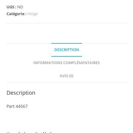
-
UGS :
ND
Hinge
Catégorie :
Hinge
Plate
1
x
2
DESCRIPTION
Locking
with
INFORMATIONS COMPLÉMENTAIRES
1
Finger
AVIS (0)
on
Side
Description
(Undetermined
Type)
Part 44567