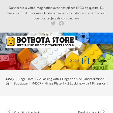
Skip
Donnez vie à votre imagination avec nos pièces LEGO de qualité. Du
to
classique au dernier modèle, nous avons tout ce dont vous avez besoin
content
pour vos projets de construction.
0,00
€
Menu
0
44567 – Hinge Plate 1 x 2 Locking with 1 Finger on Side (Undetermined Type)
>
Boutique
>
44567 – Hinge Plate 1 x 2 Locking with 1 Finger on Si
Produit précédent
Produit suivant