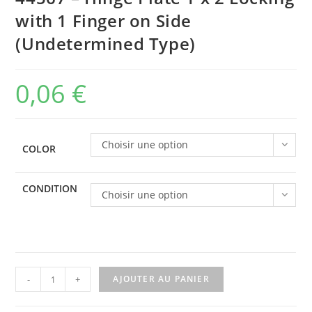
with 1 Finger on Side
(Undetermined Type)
0,06
€
Choisir une option
COLOR
CONDITION
Choisir une option
quantité
-
+
AJOUTER AU PANIER
de
44567