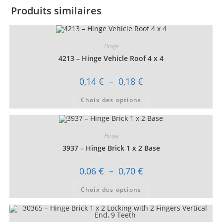
Produits similaires
Hinge
4213 – Hinge Vehicle Roof 4 x 4
Plage
0,14
€
–
0,18
€
de
prix :
Ce
Choix des options
0,14 €
produit
à
a
0,18 €
plusieurs
variations.
Les
Hinge
options
peuvent
3937 – Hinge Brick 1 x 2 Base
être
choisies
sur
Plage
0,06
€
–
0,70
€
la
de
page
prix :
Ce
du
Choix des options
0,06 €
produit
produit
à
a
0,70 €
plusieurs
variations.
Les