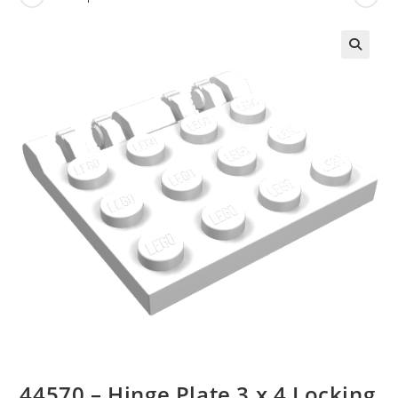
🔍
44570 – Hinge Plate 3 x 4 Locking