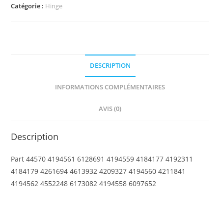
Hinge
Catégorie :
Hinge
Plate
3
x
4
DESCRIPTION
Locking
Dual
INFORMATIONS COMPLÉMENTAIRES
2
Fingers,
AVIS (0)
9
Teeth
Description
Part 44570 4194561 6128691 4194559 4184177 4192311
4184179 4261694 4613932 4209327 4194560 4211841
4194562 4552248 6173082 4194558 6097652