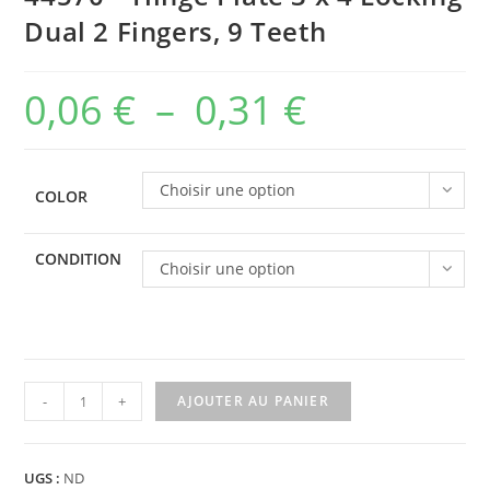
Dual 2 Fingers, 9 Teeth
0,06
€
–
0,31
€
Plage
de
prix :
Choisir une option
COLOR
0,06 €
à
CONDITION
Choisir une option
0,31 €
quantité
-
+
AJOUTER AU PANIER
de
44570
-
UGS :
ND