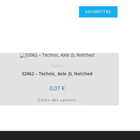
Technic
32062 – Technic, Axle 2L Notched
0,07
€
Ce
Choix des options
produit
a
plusieurs
variations.
Les
options
peuvent
être
choisies