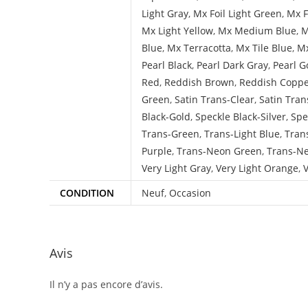
Light Gray
,
Mx Foil Light Green
,
Mx F
Mx Light Yellow
,
Mx Medium Blue
,
M
Blue
,
Mx Terracotta
,
Mx Tile Blue
,
Mx
Pearl Black
,
Pearl Dark Gray
,
Pearl G
Red
,
Reddish Brown
,
Reddish Copp
Green
,
Satin Trans-Clear
,
Satin Tran
Black-Gold
,
Speckle Black-Silver
,
Spe
Trans-Green
,
Trans-Light Blue
,
Tran
Purple
,
Trans-Neon Green
,
Trans-N
Very Light Gray
,
Very Light Orange
,
V
CONDITION
Neuf
,
Occasion
Avis
Il n’y a pas encore d’avis.