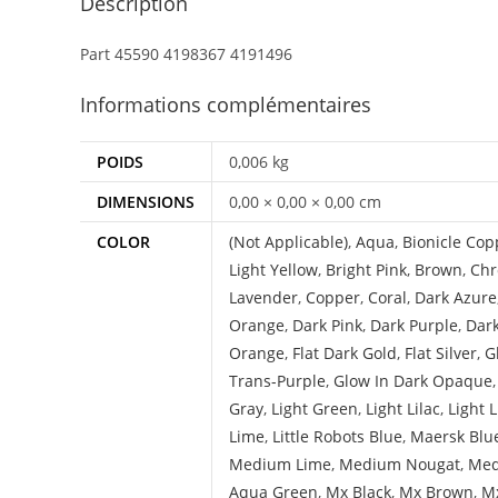
Description
Part 45590 4198367 4191496
Informations complémentaires
POIDS
0,006 kg
DIMENSIONS
0,00 × 0,00 × 0,00 cm
COLOR
(Not Applicable)
,
Aqua
,
Bionicle Cop
Light Yellow
,
Bright Pink
,
Brown
,
Chr
Lavender
,
Copper
,
Coral
,
Dark Azure
Orange
,
Dark Pink
,
Dark Purple
,
Dar
Orange
,
Flat Dark Gold
,
Flat Silver
,
G
Trans-Purple
,
Glow In Dark Opaque
Gray
,
Light Green
,
Light Lilac
,
Light 
Lime
,
Little Robots Blue
,
Maersk Blu
Medium Lime
,
Medium Nougat
,
Med
Aqua Green
,
Mx Black
,
Mx Brown
,
Mx