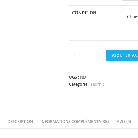
CONDITION
quantité
AJOUTER AU
de
45590
-
UGS :
ND
Technic,
Catégorie :
Technic
Axle
Connector
Double
-
DESCRIPTION
INFORMATIONS COMPLÉMENTAIRES
AVIS (0)
Flexible
Rubber