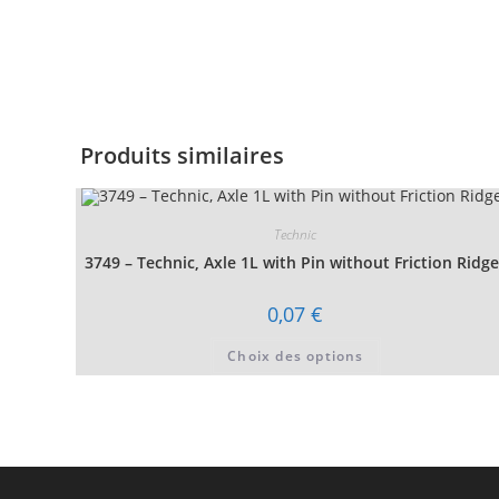
Produits similaires
Technic
3749 – Technic, Axle 1L with Pin without Friction Ridg
0,07
€
Ce
Choix des options
produit
a
plusieurs
variations.
Les
options
peuvent
être
choisies