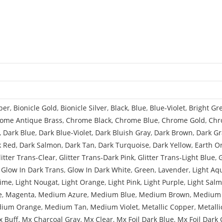
per
,
Bionicle Gold
,
Bionicle Silver
,
Black
,
Blue
,
Blue-Violet
,
Bright Gr
ome Antique Brass
,
Chrome Black
,
Chrome Blue
,
Chrome Gold
,
Chr
,
Dark Blue
,
Dark Blue-Violet
,
Dark Bluish Gray
,
Dark Brown
,
Dark Gr
k Red
,
Dark Salmon
,
Dark Tan
,
Dark Turquoise
,
Dark Yellow
,
Earth O
litter Trans-Clear
,
Glitter Trans-Dark Pink
,
Glitter Trans-Light Blue
,
,
Glow In Dark Trans
,
Glow In Dark White
,
Green
,
Lavender
,
Light Aq
Lime
,
Light Nougat
,
Light Orange
,
Light Pink
,
Light Purple
,
Light Sal
e
,
Magenta
,
Medium Azure
,
Medium Blue
,
Medium Brown
,
Medium 
ium Orange
,
Medium Tan
,
Medium Violet
,
Metallic Copper
,
Metalli
 Buff
,
Mx Charcoal Gray
,
Mx Clear
,
Mx Foil Dark Blue
,
Mx Foil Dark 