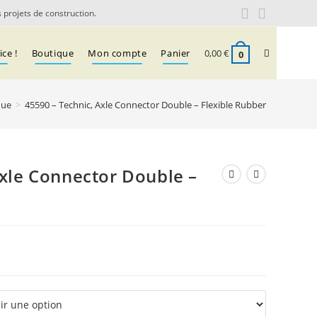
 projets de construction.
Toggle
ce !
Boutique
Mon compte
Panier
0,00
€
0
que
>
45590 – Technic, Axle Connector Double – Flexible Rubber
website
search
Axle Connector Double –