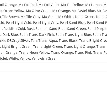
oil Orange
,
Mx Foil Red
,
Mx Foil Violet
,
Mx Foil Yellow
,
Mx Lemon
,
Mx
x Ochre Yellow
,
Mx Olive Green
,
Mx Orange
,
Mx Pastel Blue
,
Mx Pa
 Tile Brown
,
Mx Tile Gray
,
Mx Violet
,
Mx White
,
Neon Green
,
Neon 
old
,
Pearl Light Gold
,
Pearl Light Gray
,
Pearl Sand Blue
,
Pearl Sand 
er
,
Reddish Gold
,
Rust
,
Salmon
,
Sand Blue
,
Sand Green
,
Sand Purpl
s-Dark Blue
,
Satin Trans-Dark Pink
,
Satin Trans-Light Blue
,
Satin Tr
ckle DBGray-Silver
,
Tan
,
Trans-Aqua
,
Trans-Black
,
Trans-Bright Gre
s-Light Bright Green
,
Trans-Light Green
,
Trans-Light Orange
,
Trans-
eon Orange
,
Trans-Neon Yellow
,
Trans-Orange
,
Trans-Pink
,
Trans-P
iolet
,
White
,
Yellow
,
Yellowish Green