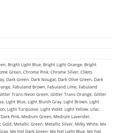
een
,
Bright Light Blue
,
Bright Light Orange
,
Bright
ome Green
,
Chrome Pink
,
Chrome Silver
,
Clikits
ay
,
Dark Green
,
Dark Nougat
,
Dark Olive Green
,
Dark
range
,
Fabuland Brown
,
Fabuland Lime
,
Fabuland
Glitter Trans-Neon Green
,
Glitter Trans-Orange
,
Glitter
ua
,
Light Blue
,
Light Bluish Gray
,
Light Brown
,
Light
mon
,
Light Turquoise
,
Light Violet
,
Light Yellow
,
Lilac
,
Dark Pink
,
Medium Green
,
Medium Lavender
,
c Gold
,
Metallic Green
,
Metallic Silver
,
Milky White
,
Mx
Gray
,
Mx Foil Dark Green
,
Mx Foil Light Blue
,
Mx Foil