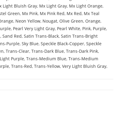
 Light Bluish Gray
,
Mx Light Gray
,
Mx Light Orange
,
stel Green
,
Mx Pink
,
Mx Pink Red
,
Mx Red
,
Mx Teal
Orange
,
Neon Yellow
,
Nougat
,
Olive Green
,
Orange
,
Purple
,
Pearl Very Light Gray
,
Pearl White
,
Pink
,
Purple
,
e
,
Sand Red
,
Satin Trans-Black
,
Satin Trans-Bright
ans-Purple
,
Sky Blue
,
Speckle Black-Copper
,
Speckle
en
,
Trans-Clear
,
Trans-Dark Blue
,
Trans-Dark Pink
,
Light Purple
,
Trans-Medium Blue
,
Trans-Medium
urple
,
Trans-Red
,
Trans-Yellow
,
Very Light Bluish Gray
,