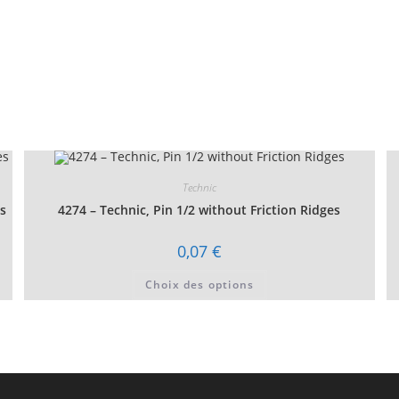
Technic
es
4274 – Technic, Pin 1/2 without Friction Ridges
0,07
€
Ce
Choix des options
produit
a
plusieurs
variations.
Les
options
peuvent
être
choisies