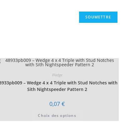
Wedge
8933pb009 – Wedge 4 x 4 Triple with Stud Notches with
Sith Nightspeeder Pattern 2
0,07
€
Ce
Choix des options
produit
a
plusieurs
variations.
Les
options