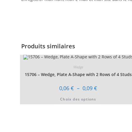
Produits similaires
Wedge
15706 – Wedge, Plate A-Shape with 2 Rows of 4 Studs
Plage
0,06
€
–
0,09
€
de
prix :
Ce
Choix des options
0,06 €
produit
à
a
0,09 €
plusieurs
variations.
Les
options
peuvent
être