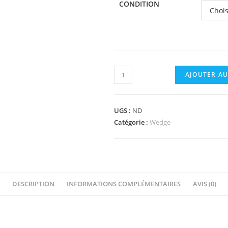
CONDITION
quantité
AJOUTER AU
de
45677
-
UGS :
ND
Wedge
Catégorie :
Wedge
4
x
4
x
DESCRIPTION
INFORMATIONS COMPLÉMENTAIRES
AVIS (0)
2/3
Triple
Curved