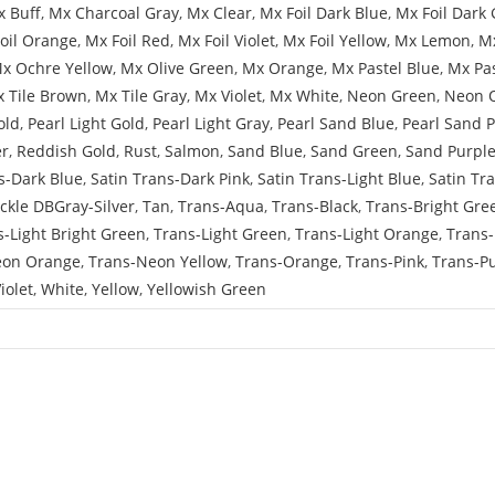
 Buff
,
Mx Charcoal Gray
,
Mx Clear
,
Mx Foil Dark Blue
,
Mx Foil Dark 
oil Orange
,
Mx Foil Red
,
Mx Foil Violet
,
Mx Foil Yellow
,
Mx Lemon
,
Mx
x Ochre Yellow
,
Mx Olive Green
,
Mx Orange
,
Mx Pastel Blue
,
Mx Pa
 Tile Brown
,
Mx Tile Gray
,
Mx Violet
,
Mx White
,
Neon Green
,
Neon 
old
,
Pearl Light Gold
,
Pearl Light Gray
,
Pearl Sand Blue
,
Pearl Sand 
er
,
Reddish Gold
,
Rust
,
Salmon
,
Sand Blue
,
Sand Green
,
Sand Purpl
s-Dark Blue
,
Satin Trans-Dark Pink
,
Satin Trans-Light Blue
,
Satin Tr
ckle DBGray-Silver
,
Tan
,
Trans-Aqua
,
Trans-Black
,
Trans-Bright Gre
s-Light Bright Green
,
Trans-Light Green
,
Trans-Light Orange
,
Trans-
eon Orange
,
Trans-Neon Yellow
,
Trans-Orange
,
Trans-Pink
,
Trans-P
iolet
,
White
,
Yellow
,
Yellowish Green