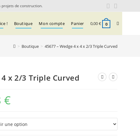
 projets de construction.
Toggle
ce !
Boutique
Mon compte
Panier
0,00
€
0
>
Boutique
>
45677 – Wedge 4 x 4 x 2/3 Triple Curved
website
search
4 x 2/3 Triple Curved
8
€
Plage
de
prix :
0,07 €
à