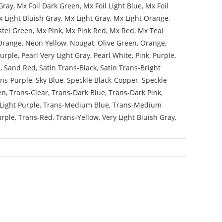
Gray
,
Mx Foil Dark Green
,
Mx Foil Light Blue
,
Mx Foil
 Light Bluish Gray
,
Mx Light Gray
,
Mx Light Orange
,
stel Green
,
Mx Pink
,
Mx Pink Red
,
Mx Red
,
Mx Teal
Orange
,
Neon Yellow
,
Nougat
,
Olive Green
,
Orange
,
Purple
,
Pearl Very Light Gray
,
Pearl White
,
Pink
,
Purple
,
e
,
Sand Red
,
Satin Trans-Black
,
Satin Trans-Bright
ans-Purple
,
Sky Blue
,
Speckle Black-Copper
,
Speckle
en
,
Trans-Clear
,
Trans-Dark Blue
,
Trans-Dark Pink
,
Light Purple
,
Trans-Medium Blue
,
Trans-Medium
urple
,
Trans-Red
,
Trans-Yellow
,
Very Light Bluish Gray
,