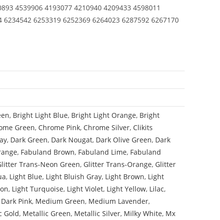
0893 4539906 4193077 4210940 4209433 4598011
4 6234542 6253319 6252369 6264023 6287592 6267170
een
,
Bright Light Blue
,
Bright Light Orange
,
Bright
ome Green
,
Chrome Pink
,
Chrome Silver
,
Clikits
ay
,
Dark Green
,
Dark Nougat
,
Dark Olive Green
,
Dark
range
,
Fabuland Brown
,
Fabuland Lime
,
Fabuland
Glitter Trans-Neon Green
,
Glitter Trans-Orange
,
Glitter
ua
,
Light Blue
,
Light Bluish Gray
,
Light Brown
,
Light
mon
,
Light Turquoise
,
Light Violet
,
Light Yellow
,
Lilac
,
Dark Pink
,
Medium Green
,
Medium Lavender
,
c Gold
,
Metallic Green
,
Metallic Silver
,
Milky White
,
Mx