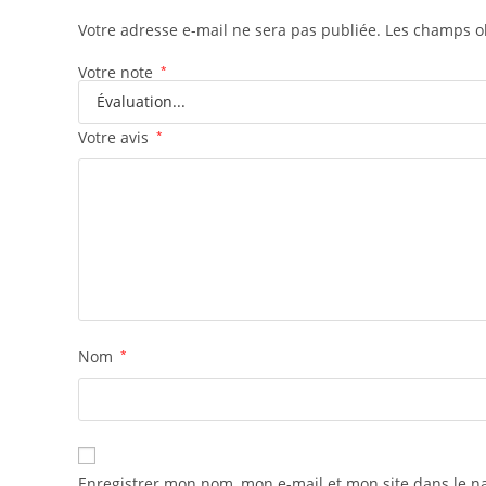
Votre adresse e-mail ne sera pas publiée.
Les champs ob
Votre note
*
Votre avis
*
Nom
*
Enregistrer mon nom, mon e-mail et mon site dans le 