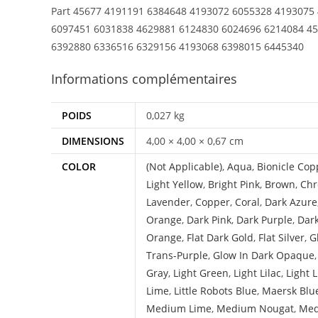
Part 45677 4191191 6384648 4193072 6055328 4193075
6097451 6031838 4629881 6124830 6024696 6214084 45
6392880 6336516 6329156 4193068 6398015 6445340
Informations complémentaires
POIDS
0,027 kg
DIMENSIONS
4,00 × 4,00 × 0,67 cm
COLOR
(Not Applicable)
,
Aqua
,
Bionicle Cop
Light Yellow
,
Bright Pink
,
Brown
,
Chr
Lavender
,
Copper
,
Coral
,
Dark Azure
Orange
,
Dark Pink
,
Dark Purple
,
Dar
Orange
,
Flat Dark Gold
,
Flat Silver
,
G
Trans-Purple
,
Glow In Dark Opaque
Gray
,
Light Green
,
Light Lilac
,
Light 
Lime
,
Little Robots Blue
,
Maersk Blu
Medium Lime
,
Medium Nougat
,
Med