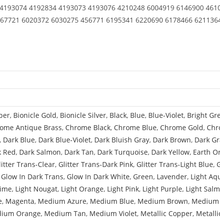
 4193074 4192834 4193073 4193076 4210248 6004919 6146900 461
67721 6020372 6030275 456771 6195341 6220690 6178466 621136
per
,
Bionicle Gold
,
Bionicle Silver
,
Black
,
Blue
,
Blue-Violet
,
Bright Gr
ome Antique Brass
,
Chrome Black
,
Chrome Blue
,
Chrome Gold
,
Chr
,
Dark Blue
,
Dark Blue-Violet
,
Dark Bluish Gray
,
Dark Brown
,
Dark Gr
k Red
,
Dark Salmon
,
Dark Tan
,
Dark Turquoise
,
Dark Yellow
,
Earth O
litter Trans-Clear
,
Glitter Trans-Dark Pink
,
Glitter Trans-Light Blue
,
,
Glow In Dark Trans
,
Glow In Dark White
,
Green
,
Lavender
,
Light Aq
Lime
,
Light Nougat
,
Light Orange
,
Light Pink
,
Light Purple
,
Light Sal
e
,
Magenta
,
Medium Azure
,
Medium Blue
,
Medium Brown
,
Medium 
ium Orange
,
Medium Tan
,
Medium Violet
,
Metallic Copper
,
Metalli