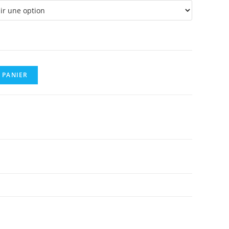
0,38 €
 PANIER