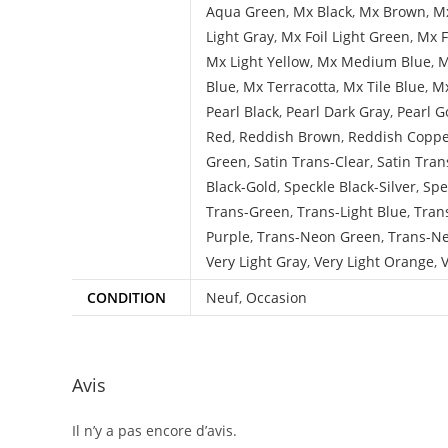
Aqua Green
,
Mx Black
,
Mx Brown
,
Mx
Light Gray
,
Mx Foil Light Green
,
Mx F
Mx Light Yellow
,
Mx Medium Blue
,
M
Blue
,
Mx Terracotta
,
Mx Tile Blue
,
Mx
Pearl Black
,
Pearl Dark Gray
,
Pearl G
Red
,
Reddish Brown
,
Reddish Copp
Green
,
Satin Trans-Clear
,
Satin Tran
Black-Gold
,
Speckle Black-Silver
,
Spe
Trans-Green
,
Trans-Light Blue
,
Tran
Purple
,
Trans-Neon Green
,
Trans-N
Very Light Gray
,
Very Light Orange
,
V
CONDITION
Neuf
,
Occasion
Avis
Il n’y a pas encore d’avis.