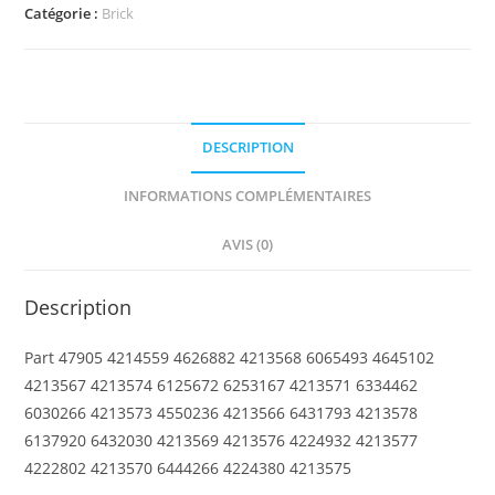
Brick,
Catégorie :
Brick
Modified
1
x
1
DESCRIPTION
with
Studs
INFORMATIONS COMPLÉMENTAIRES
on
2
AVIS (0)
Sides,
Opposite
Description
Part 47905 4214559 4626882 4213568 6065493 4645102
4213567 4213574 6125672 6253167 4213571 6334462
6030266 4213573 4550236 4213566 6431793 4213578
6137920 6432030 4213569 4213576 4224932 4213577
4222802 4213570 6444266 4224380 4213575