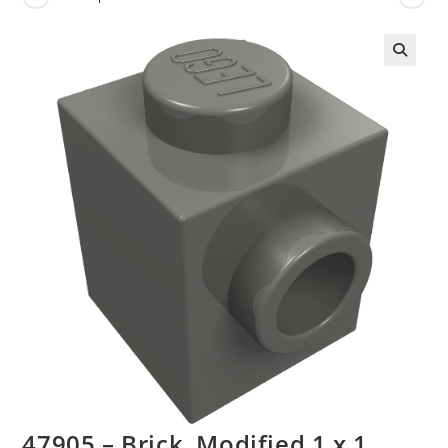
🔍
47905 – Brick, Modified 1 x 1