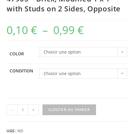
with Studs on 2 Sides, Opposite
0,10
€
–
0,99
€
Plage
de
prix :
Choisir une option
COLOR
0,10 €
à
CONDITION
Choisir une option
0,99 €
quantité
-
+
AJOUTER AU PANIER
de
47905
-
UGS :
ND