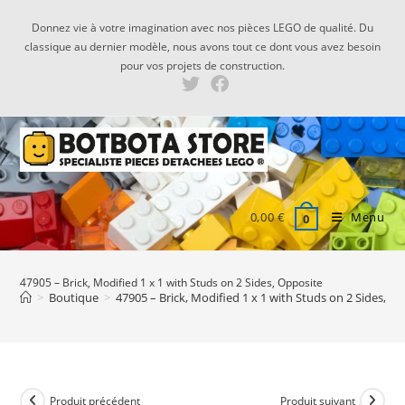
Skip
Donnez vie à votre imagination avec nos pièces LEGO de qualité. Du
to
classique au dernier modèle, nous avons tout ce dont vous avez besoin
content
pour vos projets de construction.
0,00
€
Menu
0
47905 – Brick, Modified 1 x 1 with Studs on 2 Sides, Opposite
>
Boutique
>
47905 – Brick, Modified 1 x 1 with Studs on 2 Sides, O
Produit précédent
Produit suivant