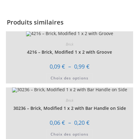
Produits similaires
Brick
4216 – Brick, Modified 1 x 2 with Groove
Plage
0,09
€
–
0,99
€
de
prix :
Ce
Choix des options
0,09 €
produit
à
a
0,99 €
plusieurs
variations.
Les
Brick
options
peuvent
30236 – Brick, Modified 1 x 2 with Bar Handle on Side
être
choisies
sur
Plage
0,06
€
–
0,20
€
la
de
page
prix :
Ce
du
Choix des options
0,06 €
produit
produit
à