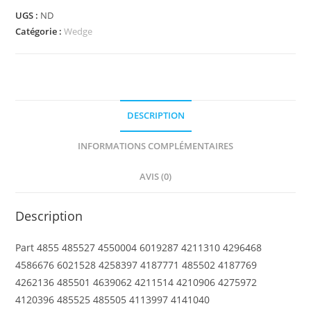
-
UGS :
ND
Wedge
Catégorie :
Wedge
4
x
4
Triple
DESCRIPTION
Inverted
with
INFORMATIONS COMPLÉMENTAIRES
Connections
between
AVIS (0)
2
Studs
Description
Part 4855 485527 4550004 6019287 4211310 4296468
4586676 6021528 4258397 4187771 485502 4187769
4262136 485501 4639062 4211514 4210906 4275972
4120396 485525 485505 4113997 4141040