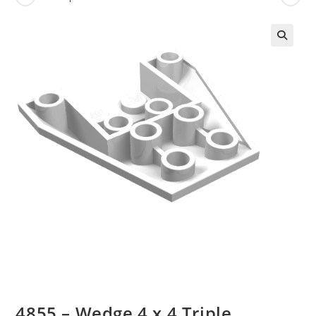
🔍
4855 – Wedge 4 x 4 Triple