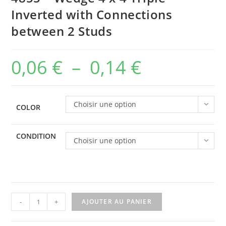
Inverted with Connections
between 2 Studs
0,06
€
–
0,14
€
Plage
de
prix :
Choisir une option
COLOR
0,06 €
à
CONDITION
Choisir une option
0,14 €
quantité
-
+
AJOUTER AU PANIER
de
4855