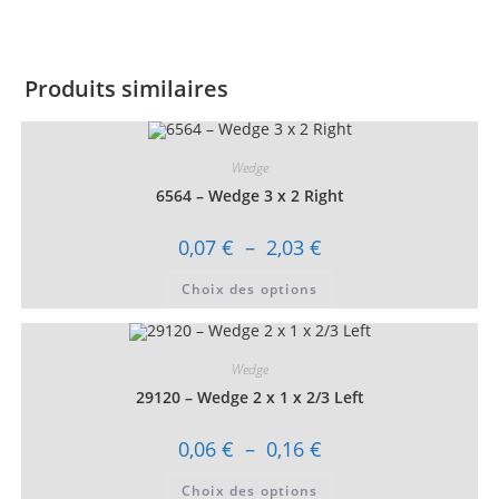
Produits similaires
Wedge
6564 – Wedge 3 x 2 Right
Plage
0,07
€
–
2,03
€
de
prix :
Ce
Choix des options
0,07 €
produit
à
a
2,03 €
plusieurs
variations.
Les
Wedge
options
peuvent
29120 – Wedge 2 x 1 x 2/3 Left
être
choisies
sur
Plage
0,06
€
–
0,16
€
la
de
page
prix :
Ce
du
Choix des options
0,06 €
produit
produit