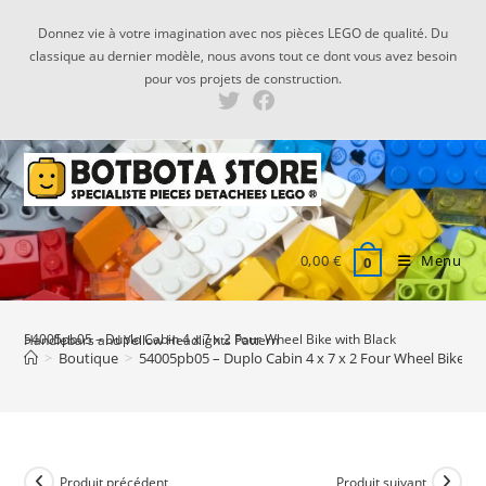
Skip
Donnez vie à votre imagination avec nos pièces LEGO de qualité. Du
to
classique au dernier modèle, nous avons tout ce dont vous avez besoin
content
pour vos projets de construction.
0,00
€
Menu
0
54005pb05 – Duplo Cabin 4 x 7 x 2 Four Wheel Bike with Black Handlebars and Yellow Headlights Pattern
>
Boutique
>
54005pb05 – Duplo Cabin 4 x 7 x 2 Four Wheel Bike wi
Produit précédent
Produit suivant