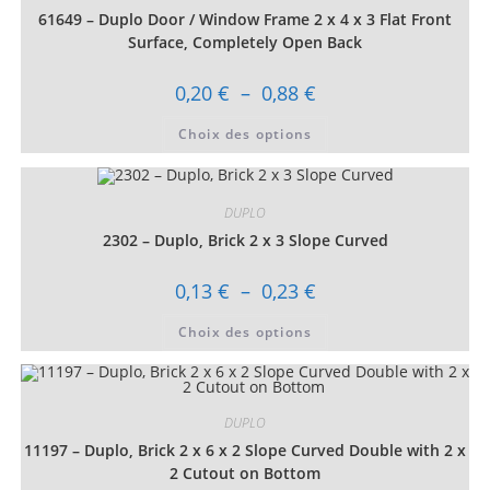
61649 – Duplo Door / Window Frame 2 x 4 x 3 Flat Front
Surface, Completely Open Back
Plage
0,20
€
–
0,88
€
de
prix :
Ce
Choix des options
0,20 €
produit
à
a
0,88 €
plusieurs
variations.
Les
DUPLO
options
peuvent
2302 – Duplo, Brick 2 x 3 Slope Curved
être
choisies
sur
Plage
0,13
€
–
0,23
€
la
de
page
prix :
Ce
du
Choix des options
0,13 €
produit
produit
à
a
0,23 €
plusieurs
variations.
Les
options
DUPLO
peuvent
être
11197 – Duplo, Brick 2 x 6 x 2 Slope Curved Double with 2 x
choisies
sur
2 Cutout on Bottom
la