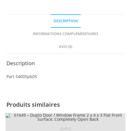
4
x
7
DESCRIPTION
x
2
INFORMATIONS COMPLÉMENTAIRES
Four
Wheel
AVIS (0)
Bike
with
Description
Black
Handlebars
Part 54005pb05
and
Yellow
Headlights
Pattern
Produits similaires
DUPLO