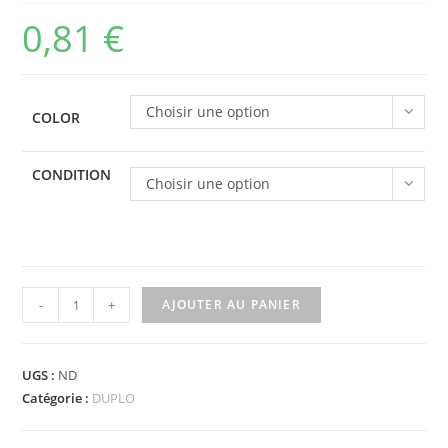
0,81
€
Choisir une option
COLOR
CONDITION
Choisir une option
quantité
-
+
AJOUTER AU PANIER
de
54005pb05
-
UGS :
ND
Duplo
Catégorie :
DUPLO
Cabin