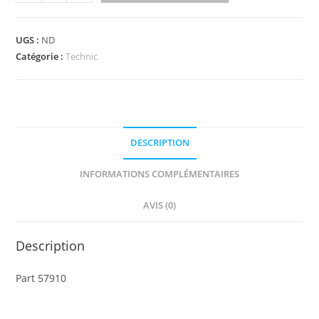
de
57910
-
UGS :
ND
Technic,
Catégorie :
Technic
Brick
Modified
2
x
DESCRIPTION
2
with
INFORMATIONS COMPLÉMENTAIRES
Ball
Socket
AVIS (0)
and
Axle
Description
Hole
-
Part 57910
Angled
Forks