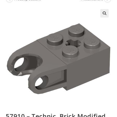
🔍
57910 – Technic, Brick Modified