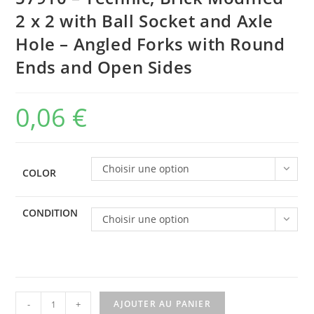
2 x 2 with Ball Socket and Axle
Hole – Angled Forks with Round
Ends and Open Sides
0,06
€
Choisir une option
COLOR
CONDITION
Choisir une option
quantité
-
+
AJOUTER AU PANIER