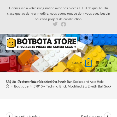
Skip
Donnez vie à votre imagination avec nos pièces LEGO de qualité. Du
to
classique au dernier modèle, nous avons tout ce dont vous avez besoin
content
pour vos projets de construction.
0,00
€
Menu
0
57910 – Technic, Brick Modified 2 x 2 with Ball Socket and Axle Hole – Angled Forks with Round Ends and Open Sides
>
Boutique
>
57910 – Technic, Brick Modified 2 x 2 with Ball Socke
Produit précédent
Produit suivant