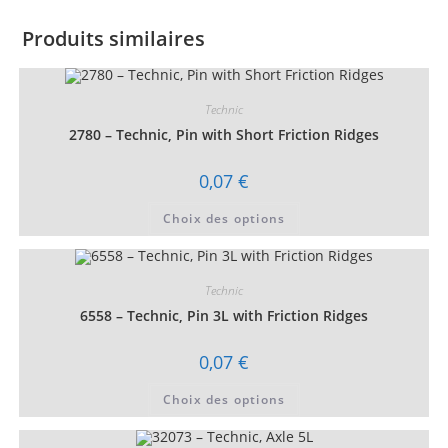
with
Round
Produits similaires
Ends
and
Open
Technic
Sides
2780 – Technic, Pin with Short Friction Ridges
0,07
€
Ce
Choix des options
produit
a
plusieurs
variations.
Les
Technic
options
peuvent
6558 – Technic, Pin 3L with Friction Ridges
être
choisies
sur
0,07
€
la
page
Ce
du
Choix des options
produit
produit
a
plusieurs
variations.