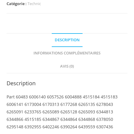
Technic,
Catégorie :
Technic
Liftarm
Thick
1
x
DESCRIPTION
2
-
INFORMATIONS COMPLÉMENTAIRES
Axle
Hole
AVIS (0)
Description
Part 60483 6006140 6057526 6004888 4515184 4515183
6006141 6173004 6170313 6177268 6265135 6278043
6265091 6233765 6265089 6265128 6265093 6344813
6344866 4515185 6344867 6344864 6344868 6378050
6295148 6392955 6402246 6390264 6439559 6307436