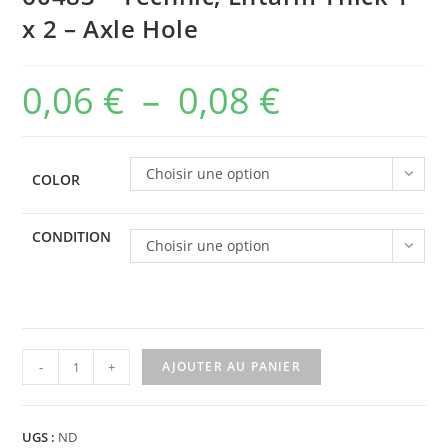
x 2 – Axle Hole
0,06
€
–
0,08
€
Plage
de
prix :
Choisir une option
COLOR
0,06 €
à
CONDITION
Choisir une option
0,08 €
quantité
-
+
AJOUTER AU PANIER
de
60483
-
UGS :
ND