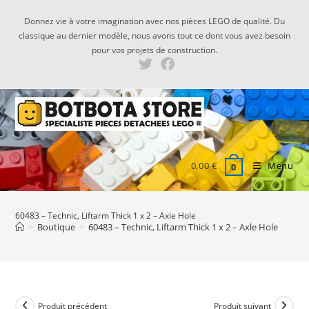
Skip
Donnez vie à votre imagination avec nos pièces LEGO de qualité. Du
to
classique au dernier modèle, nous avons tout ce dont vous avez besoin
content
pour vos projets de construction.
0,00
€
Menu
0
60483 – Technic, Liftarm Thick 1 x 2 – Axle Hole
>
Boutique
>
60483 – Technic, Liftarm Thick 1 x 2 – Axle Hole
Produit précédent
Produit suivant