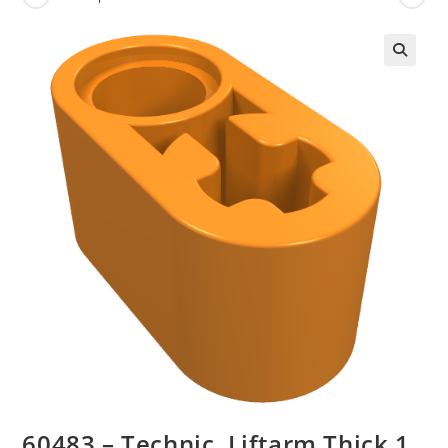
🔍
60483 – Technic, Liftarm Thick 1