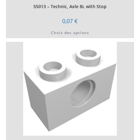
55013 – Technic, Axle 8L with Stop
0,07
€
Ce
Choix des options
produit
a
plusieurs
variations.
Les
options
peuvent
être
choisies
sur
la
page
du
produit