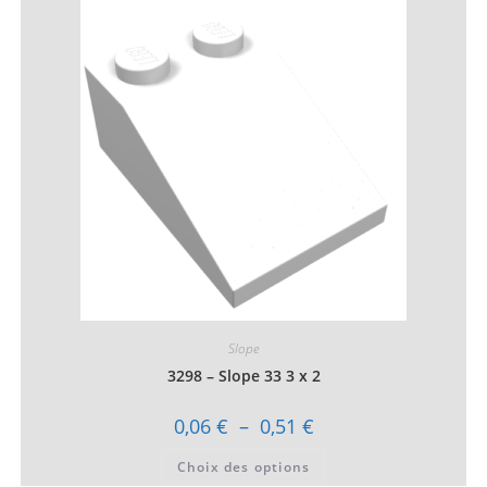
variations.
Les
options
peuvent
être
choisies
sur
la
page
du
produit
Slope
3298 – Slope 33 3 x 2
Plage
0,06
€
–
0,51
€
de
prix :
Ce
Choix des options
0,06 €
produit
à
a