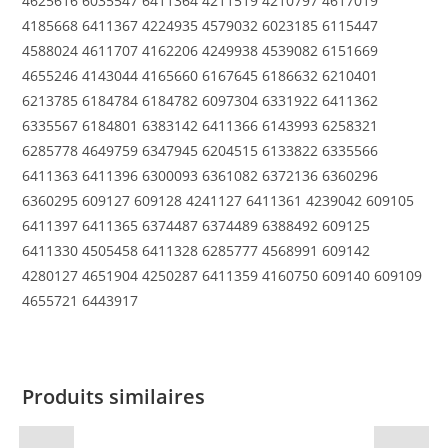
4625616 6035547 6411364 4211519 4210797 4617019
4185668 6411367 4224935 4579032 6023185 6115447
4588024 4611707 4162206 4249938 4539082 6151669
4655246 4143044 4165660 6167645 6186632 6210401
6213785 6184784 6184782 6097304 6331922 6411362
6335567 6184801 6383142 6411366 6143993 6258321
6285778 4649759 6347945 6204515 6133822 6335566
6411363 6411396 6300093 6361082 6372136 6360296
6360295 609127 609128 4241127 6411361 4239042 609105
6411397 6411365 6374487 6374489 6388492 609125
6411330 4505458 6411328 6285777 4568991 609142
4280127 4651904 4250287 6411359 4160750 609140 609109
4655721 6443917
Produits similaires