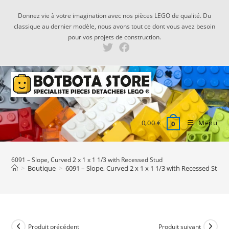
Skip
Donnez vie à votre imagination avec nos pièces LEGO de qualité. Du
to
classique au dernier modèle, nous avons tout ce dont vous avez besoin
content
pour vos projets de construction.
0,00
€
Menu
0
6091 – Slope, Curved 2 x 1 x 1 1/3 with Recessed Stud
>
Boutique
>
6091 – Slope, Curved 2 x 1 x 1 1/3 with Recessed Stud
Produit précédent
Produit suivant