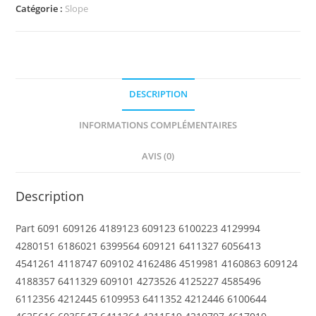
Slope,
Catégorie :
Slope
Curved
2
x
1
DESCRIPTION
x
1
INFORMATIONS COMPLÉMENTAIRES
1/3
with
AVIS (0)
Recessed
Stud
Description
Part 6091 609126 4189123 609123 6100223 4129994
4280151 6186021 6399564 609121 6411327 6056413
4541261 4118747 609102 4162486 4519981 4160863 609124
4188357 6411329 609101 4273526 4125227 4585496
6112356 4212445 6109953 6411352 4212446 6100644