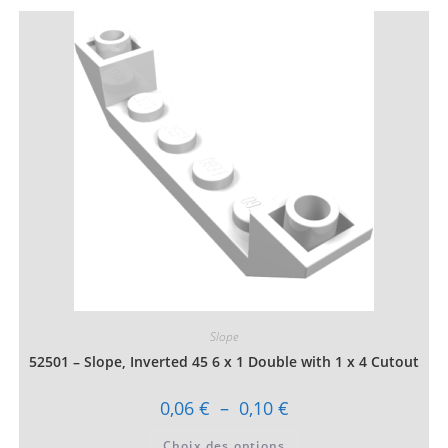
0,51 €
plusieurs
variations.
Les
options
peuvent
être
choisies
sur
la
page
du
produit
Slope
52501 – Slope, Inverted 45 6 x 1 Double with 1 x 4 Cutout
Plage
0,06
€
–
0,10
€
de
prix :
Ce
Choix des options
0,06 €