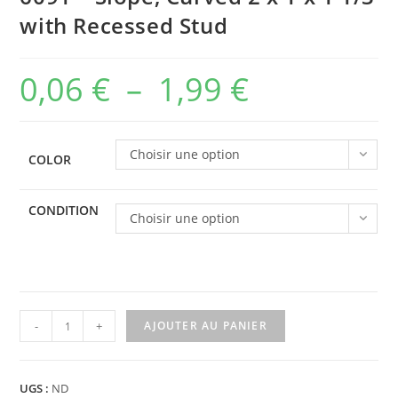
with Recessed Stud
0,06
€
–
1,99
€
Plage
de
prix :
Choisir une option
COLOR
0,06 €
à
CONDITION
Choisir une option
1,99 €
quantité
-
+
AJOUTER AU PANIER
de
6091
-
UGS :
ND