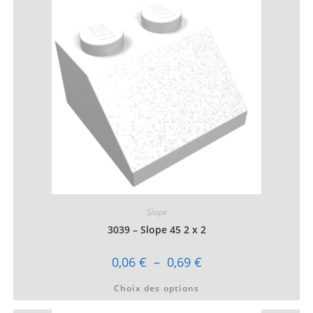
Slope
3039 – Slope 45 2 x 2
Plage
0,06
€
–
0,69
€
de
prix :
Ce
Choix des options
0,06 €
produit
à
a
0,69 €
plusieurs