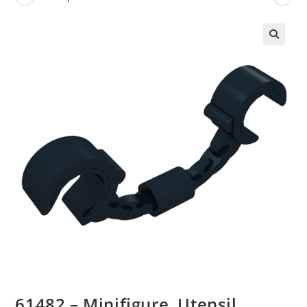
🔍
61482 – Minifigure, Utensil