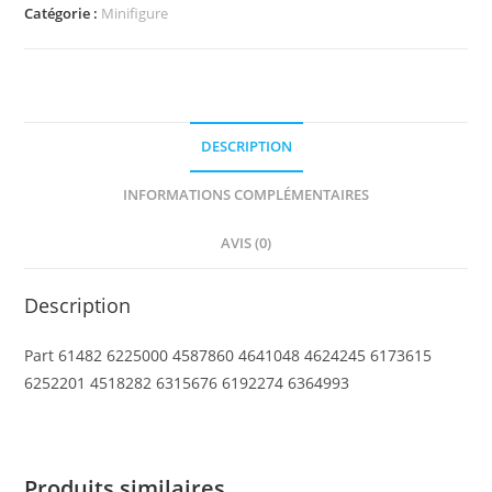
Minifigure,
Catégorie :
Minifigure
Utensil
Handcuffs
DESCRIPTION
INFORMATIONS COMPLÉMENTAIRES
AVIS (0)
Description
Part 61482 6225000 4587860 4641048 4624245 6173615
6252201 4518282 6315676 6192274 6364993
Produits similaires