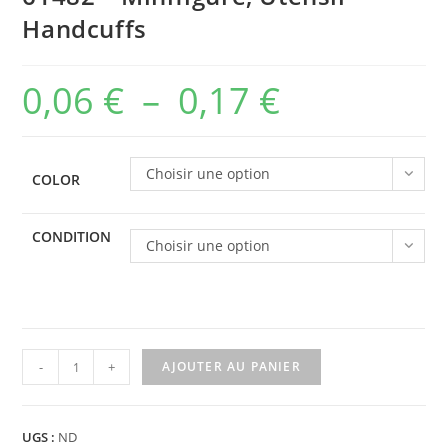
Handcuffs
0,06
€
–
0,17
€
Plage
de
prix :
Choisir une option
COLOR
0,06 €
à
CONDITION
Choisir une option
0,17 €
quantité
-
+
AJOUTER AU PANIER
de
61482
-
UGS :
ND