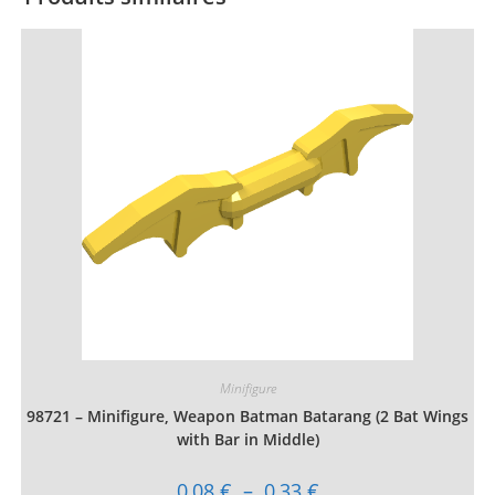
Minifigure
98721 – Minifigure, Weapon Batman Batarang (2 Bat Wings
with Bar in Middle)
Plage
0,08
€
–
0,33
€