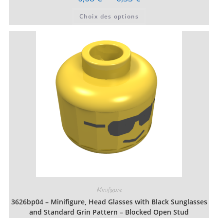
de
prix :
Ce
Choix des options
0,08 €
produit
à
a
0,33 €
plusieurs
variations.
Les
options
peuvent
être
choisies
sur
la
page
du
produit
Minifigure
3626bp04 – Minifigure, Head Glasses with Black Sunglasses
and Standard Grin Pattern – Blocked Open Stud