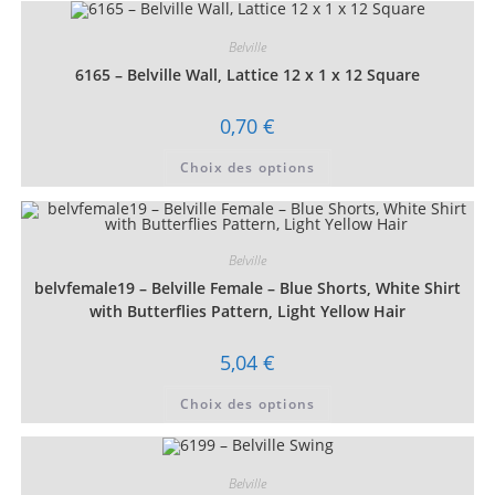
Belville
6165 – Belville Wall, Lattice 12 x 1 x 12 Square
0,70
€
Ce
Choix des options
produit
a
plusieurs
variations.
Les
options
Belville
peuvent
être
belvfemale19 – Belville Female – Blue Shorts, White Shirt
choisies
sur
with Butterflies Pattern, Light Yellow Hair
la
page
du
5,04
€
produit
Ce
Choix des options
produit
a
plusieurs
variations.
Les
Belville
options