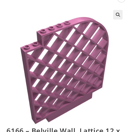
🔍
6166 – Belville Wall, Lattice 12 x