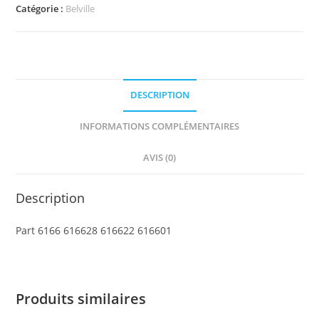
Belville
Catégorie :
Belville
Wall,
Lattice
12
x
DESCRIPTION
1
x
INFORMATIONS COMPLÉMENTAIRES
12
Curved
AVIS (0)
Description
Part 6166 616628 616622 616601
Produits similaires