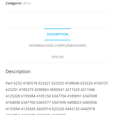
Brick,
Catégorie :
Brick
Modified
2
x
2
DESCRIPTION
with
Pin
INFORMATIONS COMPLÉMENTAIRES
and
Axle
AVIS (0)
Hole
Description
Part 6232 4185578 623221 623202 4108048 623224 4143137
623201 4185273 4290063 4600541 4211529 4211046
4125228 6195084 4105150 6347704 4189091 6347698
4164038 6347700 6365577 6347696 6408023 6403936
4133584 4125426 4243314 623226 6442120 6442918