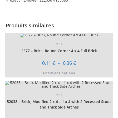
4163855 4246948 4222036 4133585
Produits similaires
Brick
2577 – Brick, Round Corner 4 x 4 Full Brick
Plage
0,11
€
–
0,36
€
de
prix :
Ce
Choix des options
0,11 €
produit
à
a
0,36 €
plusieurs
variations.
Les
options
Brick
peuvent
être
52038 – Brick, Modified 2 x 4 – 1 x 4 with 2 Recessed Studs
choisies
sur
and Thick Side Arches
la
page
du