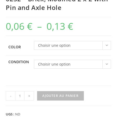
Pin and Axle Hole
0,06
€
–
0,13
€
Plage
de
prix :
Choisir une option
COLOR
0,06 €
à
CONDITION
Choisir une option
0,13 €
quantité
-
+
AJOUTER AU PANIER
de
6232
-
UGS :
ND