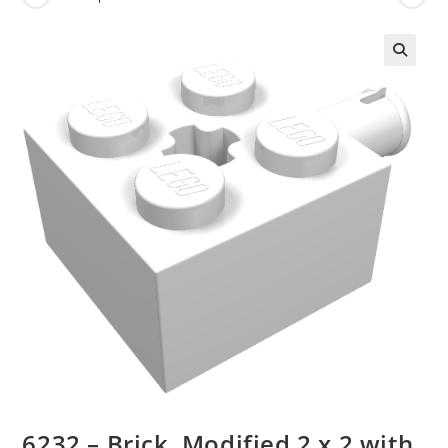
🔍
6232 – Brick, Modified 2 x 2 with