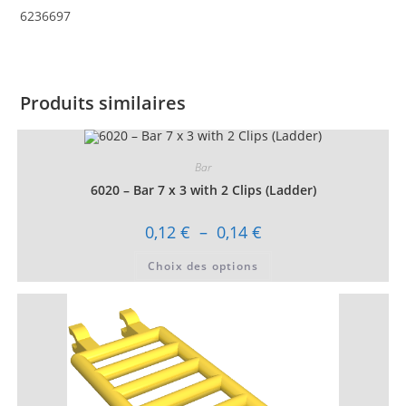
6236697
Produits similaires
Bar
6020 – Bar 7 x 3 with 2 Clips (Ladder)
Plage
0,12
€
–
0,14
€
de
prix :
Ce
Choix des options
0,12 €
produit
à
a
0,14 €
plusieurs
variations.
Les
options
peuvent
être
choisies
sur
la