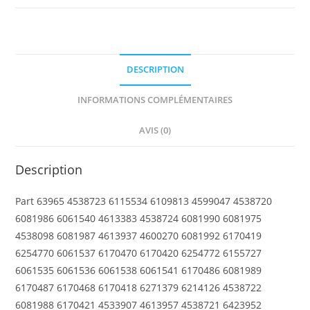
6L
with
Stop
Ring
DESCRIPTION
INFORMATIONS COMPLÉMENTAIRES
AVIS (0)
Description
Part 63965 4538723 6115534 6109813 4599047 4538720
6081986 6061540 4613383 4538724 6081990 6081975
4538098 6081987 4613937 4600270 6081992 6170419
6254770 6061537 6170470 6170420 6254772 6155727
6061535 6061536 6061538 6061541 6170486 6081989
6170487 6170468 6170418 6271379 6214126 4538722
6081988 6170421 4533907 4613957 4538721 6423952