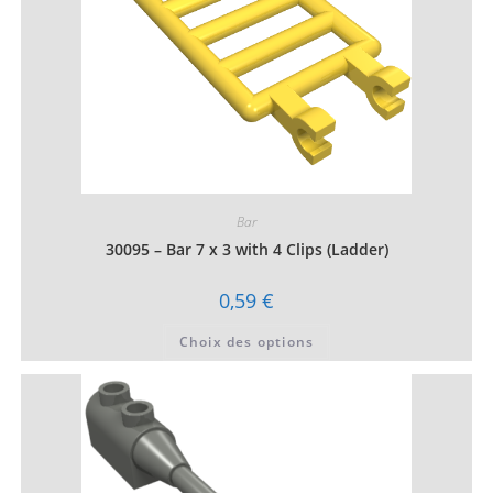
page
du
produit
Bar
30095 – Bar 7 x 3 with 4 Clips (Ladder)
0,59
€
Ce
Choix des options
produit
a
plusieurs
variations.
Les
options
peuvent
être
choisies
sur