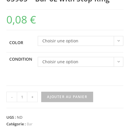
0,08
€
Choisir une option
COLOR
CONDITION
Choisir une option
quantité
-
+
AJOUTER AU PANIER
de
63965
-
UGS :
ND
Bar
Catégorie :
Bar