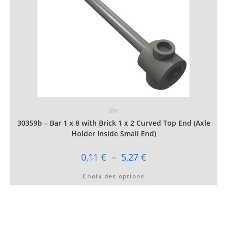
la
page
du
produit
Bar
30359b – Bar 1 x 8 with Brick 1 x 2 Curved Top End (Axle
Holder Inside Small End)
Plage
0,11
€
–
5,27
€
de
prix :
Ce
Choix des options
0,11 €
produit
à
a
5,27 €
plusieurs
variations.
Les
options
peuvent