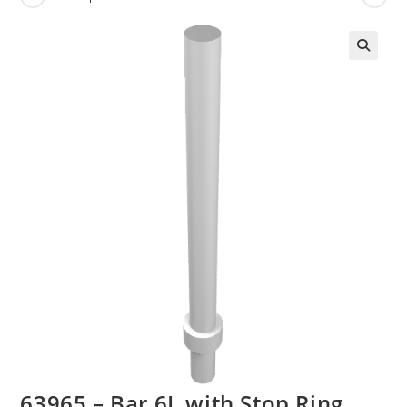
🔍
63965 – Bar 6L with Stop Ring