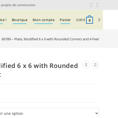
 projets de construction.
Toggle
ce !
Boutique
Mon compte
Panier
0,00
€
0
66789 – Plate, Modified 6 x 6 with Rounded Corners and 4 Feet
website
search
ified 6 x 6 with Rounded
t