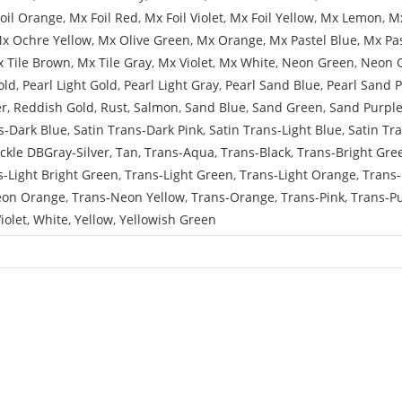
oil Orange
,
Mx Foil Red
,
Mx Foil Violet
,
Mx Foil Yellow
,
Mx Lemon
,
Mx
x Ochre Yellow
,
Mx Olive Green
,
Mx Orange
,
Mx Pastel Blue
,
Mx Pa
 Tile Brown
,
Mx Tile Gray
,
Mx Violet
,
Mx White
,
Neon Green
,
Neon 
old
,
Pearl Light Gold
,
Pearl Light Gray
,
Pearl Sand Blue
,
Pearl Sand 
er
,
Reddish Gold
,
Rust
,
Salmon
,
Sand Blue
,
Sand Green
,
Sand Purpl
s-Dark Blue
,
Satin Trans-Dark Pink
,
Satin Trans-Light Blue
,
Satin Tr
ckle DBGray-Silver
,
Tan
,
Trans-Aqua
,
Trans-Black
,
Trans-Bright Gre
s-Light Bright Green
,
Trans-Light Green
,
Trans-Light Orange
,
Trans-
eon Orange
,
Trans-Neon Yellow
,
Trans-Orange
,
Trans-Pink
,
Trans-P
iolet
,
White
,
Yellow
,
Yellowish Green