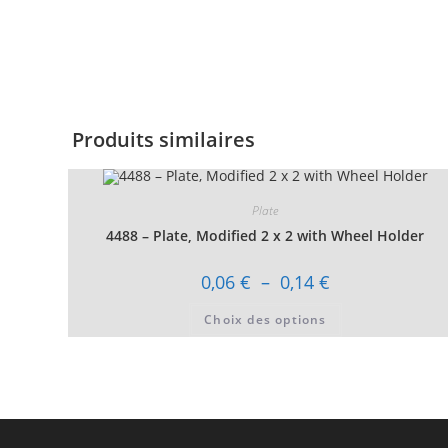
Produits similaires
Plate
4488 – Plate, Modified 2 x 2 with Wheel Holder
Plage
0,06
€
–
0,14
€
de
prix :
Ce
Choix des options
0,06 €
produit
à
a
0,14 €
plusieurs
variations.
Les
options
peuvent
être
choisies