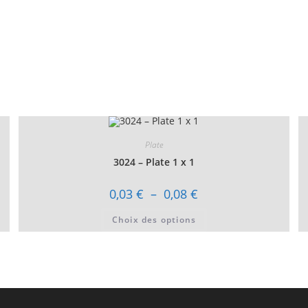
Plate
3024 – Plate 1 x 1
Plage
0,03
€
–
0,08
€
de
prix :
Ce
Choix des options
0,03 €
produit
à
a
0,08 €
plusieurs
variations.
Les
options
peuvent
être
choisies