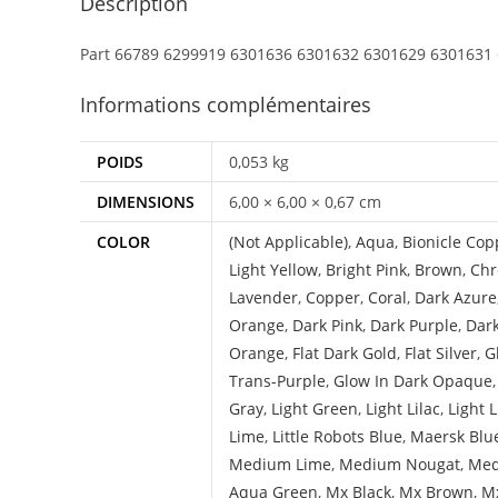
Description
Part 66789 6299919 6301636 6301632 6301629 6301631
Informations complémentaires
POIDS
0,053 kg
DIMENSIONS
6,00 × 6,00 × 0,67 cm
COLOR
(Not Applicable)
,
Aqua
,
Bionicle Cop
Light Yellow
,
Bright Pink
,
Brown
,
Chr
Lavender
,
Copper
,
Coral
,
Dark Azure
Orange
,
Dark Pink
,
Dark Purple
,
Dar
Orange
,
Flat Dark Gold
,
Flat Silver
,
G
Trans-Purple
,
Glow In Dark Opaque
Gray
,
Light Green
,
Light Lilac
,
Light 
Lime
,
Little Robots Blue
,
Maersk Blu
Medium Lime
,
Medium Nougat
,
Med
Aqua Green
,
Mx Black
,
Mx Brown
,
Mx