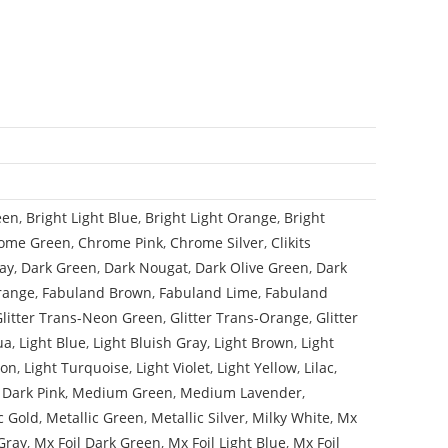
een
,
Bright Light Blue
,
Bright Light Orange
,
Bright
ome Green
,
Chrome Pink
,
Chrome Silver
,
Clikits
ay
,
Dark Green
,
Dark Nougat
,
Dark Olive Green
,
Dark
range
,
Fabuland Brown
,
Fabuland Lime
,
Fabuland
Glitter Trans-Neon Green
,
Glitter Trans-Orange
,
Glitter
ua
,
Light Blue
,
Light Bluish Gray
,
Light Brown
,
Light
mon
,
Light Turquoise
,
Light Violet
,
Light Yellow
,
Lilac
,
Dark Pink
,
Medium Green
,
Medium Lavender
,
c Gold
,
Metallic Green
,
Metallic Silver
,
Milky White
,
Mx
Gray
,
Mx Foil Dark Green
,
Mx Foil Light Blue
,
Mx Foil