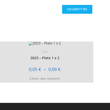
Plate
3023 – Plate 1 x 2
Plage
0,05
€
–
0,09
€
de
prix :
Ce
Choix des options
0,05 €
produit
à
a
0,09 €
plusieurs
variations.
Les
options
peuvent
être
choisies