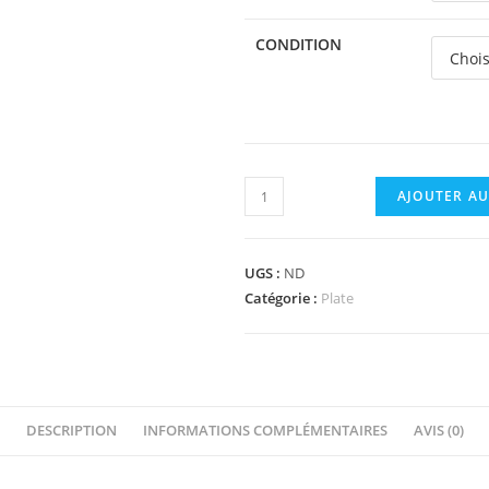
CONDITION
quantité
AJOUTER AU
de
66789
-
UGS :
ND
Plate,
Catégorie :
Plate
Modified
6
x
6
DESCRIPTION
INFORMATIONS COMPLÉMENTAIRES
AVIS (0)
with
Rounded