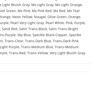
 Light Bluish Gray
,
Mx Light Gray
,
Mx Light Orange
,
stel Green
,
Mx Pink
,
Mx Pink Red
,
Mx Red
,
Mx Teal
Orange
,
Neon Yellow
,
Nougat
,
Olive Green
,
Orange
,
Purple
,
Pearl Very Light Gray
,
Pearl White
,
Pink
,
Purple
,
e
,
Sand Red
,
Satin Trans-Black
,
Satin Trans-Bright
ans-Purple
,
Sky Blue
,
Speckle Black-Copper
,
Speckle
en
,
Trans-Clear
,
Trans-Dark Blue
,
Trans-Dark Pink
,
Light Purple
,
Trans-Medium Blue
,
Trans-Medium
urple
,
Trans-Red
,
Trans-Yellow
,
Very Light Bluish Gray
,