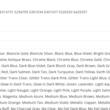
Corners
and
 6314191 6294705 6301634 6301637 6326550 6429297
4
Feet
per
,
Bionicle Gold
,
Bionicle Silver
,
Black
,
Blue
,
Blue-Violet
,
Bright Gr
ome Antique Brass
,
Chrome Black
,
Chrome Blue
,
Chrome Gold
,
Chr
,
Dark Blue
,
Dark Blue-Violet
,
Dark Bluish Gray
,
Dark Brown
,
Dark Gr
k Red
,
Dark Salmon
,
Dark Tan
,
Dark Turquoise
,
Dark Yellow
,
Earth O
litter Trans-Clear
,
Glitter Trans-Dark Pink
,
Glitter Trans-Light Blue
,
,
Glow In Dark Trans
,
Glow In Dark White
,
Green
,
Lavender
,
Light Aq
Lime
,
Light Nougat
,
Light Orange
,
Light Pink
,
Light Purple
,
Light Sal
e
,
Magenta
,
Medium Azure
,
Medium Blue
,
Medium Brown
,
Medium 
ium Orange
,
Medium Tan
,
Medium Violet
,
Metallic Copper
,
Metalli
 Buff
,
Mx Charcoal Gray
,
Mx Clear
,
Mx Foil Dark Blue
,
Mx Foil Dark 