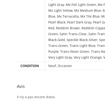
Light Gray
,
Mx Foil Light Green
,
Mx F
Mx Light Yellow
,
Mx Medium Blue
,
M
Blue
,
Mx Terracotta
,
Mx Tile Blue
,
Mx
Pearl Black
,
Pearl Dark Gray
,
Pearl G
Red
,
Reddish Brown
,
Reddish Copp
Green
,
Satin Trans-Clear
,
Satin Tran
Black-Gold
,
Speckle Black-Silver
,
Spe
Trans-Green
,
Trans-Light Blue
,
Tran
Purple
,
Trans-Neon Green
,
Trans-N
Very Light Gray
,
Very Light Orange
,
V
CONDITION
Neuf
,
Occasion
Avis
Il n’y a pas encore d’avis.