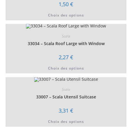
1,50
€
Ce
Choix des options
produit
a
plusieurs
variations.
Les
Scala
options
peuvent
33034 – Scala Roof Large with Window
être
choisies
sur
2,27
€
la
page
Ce
du
Choix des options
produit
produit
a
plusieurs
variations.
Les
Scala
options
peuvent
33007 – Scala Utensil Suitcase
être
choisies
sur
3,31
€
la
page
Ce
du
Choix des options
produit
produit
a
plusieurs