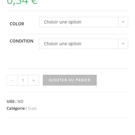
Choisir une option
COLOR
CONDITION
Choisir une option
quantité
-
+
AJOUTER AU PANIER
de
6695
-
UGS :
ND
Scala
Catégorie :
Scala
Spiral
Staircase
Railing