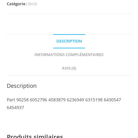
Brick,
Catégorie :
Brick
Modified
2
x
2
DESCRIPTION
with
Grooves
INFORMATIONS COMPLÉMENTAIRES
and
Axle
AVIS (0)
Hole
Description
Part 90258 6052796 4583879 6236949 6315198 6430547
6454937
Produits similaires