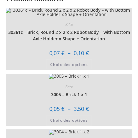
Brick
30361c – Brick, Round 2 x 2 x 2 Robot Body – with Bottom
Axle Holder x Shape + Orientation
Plage
0,07
€
–
0,10
€
de
prix :
Ce
Choix des options
0,07 €
produit
à
a
0,10 €
plusieurs
variations.
Les
Brick
options
peuvent
3005 – Brick 1 x 1
être
choisies
sur
Plage
0,05
€
–
3,50
€
la
de
page
prix :
Ce
du
Choix des options
0,05 €
produit
produit
à
a
3,50 €
plusieurs
variations.