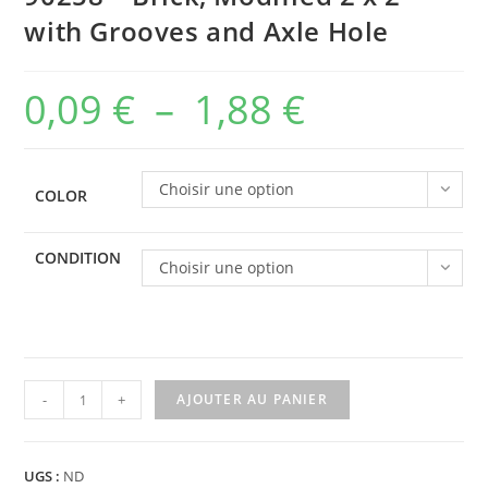
with Grooves and Axle Hole
0,09
€
–
1,88
€
Plage
de
prix :
Choisir une option
COLOR
0,09 €
à
CONDITION
Choisir une option
1,88 €
quantité
-
+
AJOUTER AU PANIER
de
90258
-
UGS :
ND