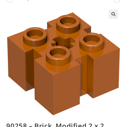
🔍
90258 – Brick, Modified 2 x 2