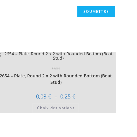
Plate
2654 – Plate, Round 2 x 2 with Rounded Bottom (Boat
Stud)
Plage
0,03
€
–
0,25
€
de
prix :
Ce
Choix des options
0,03 €
produit
à
a
0,25 €
plusieurs
variations.
Les
options
peuvent