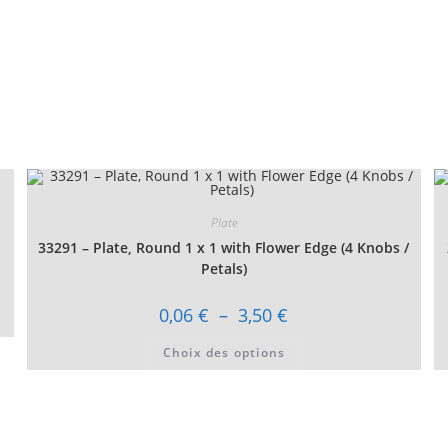
Plate
33291 – Plate, Round 1 x 1 with Flower Edge (4 Knobs /
Petals)
Plage
0,06
€
–
3,50
€
de
prix :
Ce
Choix des options
0,06 €
produit
à
a
3,50 €
plusieurs
variations.
Les
options
peuvent