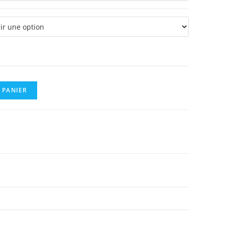
à
0,18 €
 PANIER