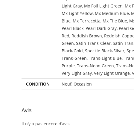
Light Gray
,
Mx Foil Light Green
,
Mx F
Mx Light Yellow
,
Mx Medium Blue
,
M
Blue
,
Mx Terracotta
,
Mx Tile Blue
,
Mx
Pearl Black
,
Pearl Dark Gray
,
Pearl G
Red
,
Reddish Brown
,
Reddish Copp
Green
,
Satin Trans-Clear
,
Satin Tran
Black-Gold
,
Speckle Black-Silver
,
Spe
Trans-Green
,
Trans-Light Blue
,
Tran
Purple
,
Trans-Neon Green
,
Trans-N
Very Light Gray
,
Very Light Orange
,
V
CONDITION
Neuf
,
Occasion
Avis
Il n’y a pas encore d’avis.