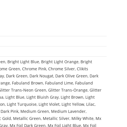
een
,
Bright Light Blue
,
Bright Light Orange
,
Bright
ome Green
,
Chrome Pink
,
Chrome Silver
,
Clikits
ay
,
Dark Green
,
Dark Nougat
,
Dark Olive Green
,
Dark
range
,
Fabuland Brown
,
Fabuland Lime
,
Fabuland
Glitter Trans-Neon Green
,
Glitter Trans-Orange
,
Glitter
ua
,
Light Blue
,
Light Bluish Gray
,
Light Brown
,
Light
mon
,
Light Turquoise
,
Light Violet
,
Light Yellow
,
Lilac
,
Dark Pink
,
Medium Green
,
Medium Lavender
,
c Gold
,
Metallic Green
,
Metallic Silver
,
Milky White
,
Mx
Gray
,
Mx Foil Dark Green
,
Mx Foil Light Blue
,
Mx Foil