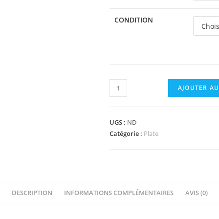
CONDITION
quantité
AJOUTER AU
de
92107
-
UGS :
ND
Plate,
Catégorie :
Plate
Modified
6
x
8
DESCRIPTION
INFORMATIONS COMPLÉMENTAIRES
AVIS (0)
Trap
Door