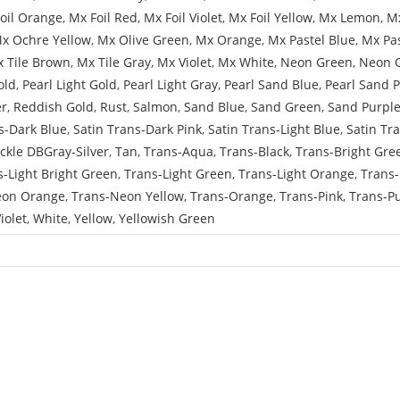
oil Orange
,
Mx Foil Red
,
Mx Foil Violet
,
Mx Foil Yellow
,
Mx Lemon
,
Mx
x Ochre Yellow
,
Mx Olive Green
,
Mx Orange
,
Mx Pastel Blue
,
Mx Pa
 Tile Brown
,
Mx Tile Gray
,
Mx Violet
,
Mx White
,
Neon Green
,
Neon 
old
,
Pearl Light Gold
,
Pearl Light Gray
,
Pearl Sand Blue
,
Pearl Sand 
er
,
Reddish Gold
,
Rust
,
Salmon
,
Sand Blue
,
Sand Green
,
Sand Purpl
s-Dark Blue
,
Satin Trans-Dark Pink
,
Satin Trans-Light Blue
,
Satin Tr
ckle DBGray-Silver
,
Tan
,
Trans-Aqua
,
Trans-Black
,
Trans-Bright Gre
s-Light Bright Green
,
Trans-Light Green
,
Trans-Light Orange
,
Trans-
eon Orange
,
Trans-Neon Yellow
,
Trans-Orange
,
Trans-Pink
,
Trans-P
iolet
,
White
,
Yellow
,
Yellowish Green