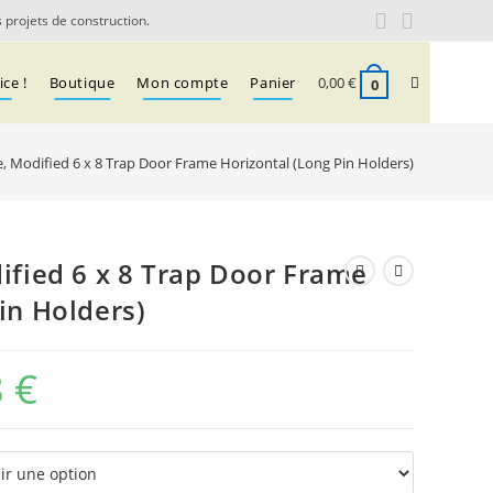
 projets de construction.
Toggle
ce !
Boutique
Mon compte
Panier
0,00
€
0
e, Modified 6 x 8 Trap Door Frame Horizontal (Long Pin Holders)
website
search
ified 6 x 8 Trap Door Frame
in Holders)
8
€
Plage
de
prix :
0,06 €