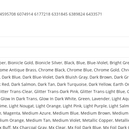
Frame
Horizontal
 4595708 6074914 6177218 6331845 6389824 6433571
(Long
Pin
Holders)
per
,
Bionicle Gold
,
Bionicle Silver
,
Black
,
Blue
,
Blue-Violet
,
Bright Gr
ome Antique Brass
,
Chrome Black
,
Chrome Blue
,
Chrome Gold
,
Chr
,
Dark Blue
,
Dark Blue-Violet
,
Dark Bluish Gray
,
Dark Brown
,
Dark Gr
k Red
,
Dark Salmon
,
Dark Tan
,
Dark Turquoise
,
Dark Yellow
,
Earth O
litter Trans-Clear
,
Glitter Trans-Dark Pink
,
Glitter Trans-Light Blue
,
,
Glow In Dark Trans
,
Glow In Dark White
,
Green
,
Lavender
,
Light Aq
Lime
,
Light Nougat
,
Light Orange
,
Light Pink
,
Light Purple
,
Light Sal
e
,
Magenta
,
Medium Azure
,
Medium Blue
,
Medium Brown
,
Medium 
ium Orange
,
Medium Tan
,
Medium Violet
,
Metallic Copper
,
Metalli
 Buff
,
Mx Charcoal Gray
,
Mx Clear
,
Mx Foil Dark Blue
,
Mx Foil Dark 