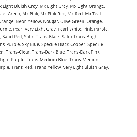
 Light Bluish Gray
,
Mx Light Gray
,
Mx Light Orange
,
stel Green
,
Mx Pink
,
Mx Pink Red
,
Mx Red
,
Mx Teal
Orange
,
Neon Yellow
,
Nougat
,
Olive Green
,
Orange
,
Purple
,
Pearl Very Light Gray
,
Pearl White
,
Pink
,
Purple
,
e
,
Sand Red
,
Satin Trans-Black
,
Satin Trans-Bright
ans-Purple
,
Sky Blue
,
Speckle Black-Copper
,
Speckle
en
,
Trans-Clear
,
Trans-Dark Blue
,
Trans-Dark Pink
,
Light Purple
,
Trans-Medium Blue
,
Trans-Medium
urple
,
Trans-Red
,
Trans-Yellow
,
Very Light Bluish Gray
,