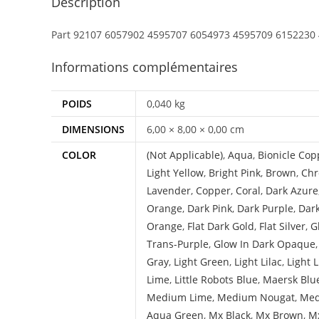
Description
Part 92107 6057902 4595707 6054973 4595709 6152230
Informations complémentaires
POIDS
0,040 kg
DIMENSIONS
6,00 × 8,00 × 0,00 cm
COLOR
(Not Applicable)
,
Aqua
,
Bionicle Cop
Light Yellow
,
Bright Pink
,
Brown
,
Chr
Lavender
,
Copper
,
Coral
,
Dark Azure
Orange
,
Dark Pink
,
Dark Purple
,
Dar
Orange
,
Flat Dark Gold
,
Flat Silver
,
G
Trans-Purple
,
Glow In Dark Opaque
Gray
,
Light Green
,
Light Lilac
,
Light 
Lime
,
Little Robots Blue
,
Maersk Blu
Medium Lime
,
Medium Nougat
,
Med
Aqua Green
,
Mx Black
,
Mx Brown
,
Mx