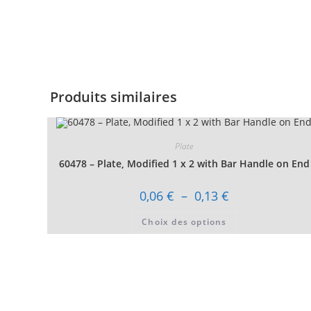
Produits similaires
Plate
60478 – Plate, Modified 1 x 2 with Bar Handle on End
Plage
0,06
€
–
0,13
€
de
prix :
Ce
Choix des options
0,06 €
produit
à
a
0,13 €
plusieurs
variations.
Les
options
peuvent
être
choisies