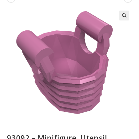
🔍
93092 – Minifigure, Utensil