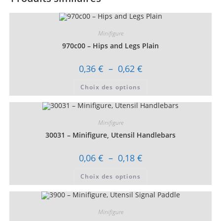
Minifigure
970c00 – Hips and Legs Plain
Plage
0,36
€
–
0,62
€
de
prix :
Ce
Choix des options
0,36 €
produit
à
a
0,62 €
plusieurs
variations.
Les
Minifigure
options
peuvent
30031 – Minifigure, Utensil Handlebars
être
choisies
sur
Plage
0,06
€
–
0,18
€
la
de
page
prix :
Ce
du
Choix des options
0,06 €
produit
produit
à
a
0,18 €
plusieurs
variations.
Les
Minifigure
options
peuvent