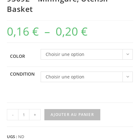
Basket
0,16
€
–
0,20
€
Plage
de
prix :
Choisir une option
COLOR
0,16 €
à
CONDITION
Choisir une option
0,20 €
quantité
-
+
AJOUTER AU PANIER
de
93092
-
UGS :
ND