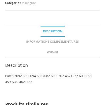
Minifigure,
Catégorie :
Minifigure
Utensil
Basket
DESCRIPTION
INFORMATIONS COMPLÉMENTAIRES
AVIS (0)
Description
Part 93092 6096094 6087082 6000302 4621637 6096091
4599740 4621638
Produits similaires