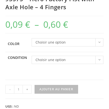
Axle Hole – 4 Fingers
0,09
€
–
0,60
€
Plage
de
prix :
Choisir une option
COLOR
0,09 €
à
CONDITION
Choisir une option
0,60 €
quantité
-
+
AJOUTER AU PANIER
de
93575
-
UGS :
ND