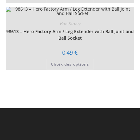
à
a
0,13 €
plusieurs
variations.
Les
options
Hero Factory
peuvent
être
98613 – Hero Factory Arm / Leg Extender with Ball Joint and
choisies
sur
Ball Socket
la
page
du
0,49
€
produit
Ce
Choix des options
produit
a
plusieurs
variations.
Les
options
peuvent
être
choisies
sur
la
page
du
produit