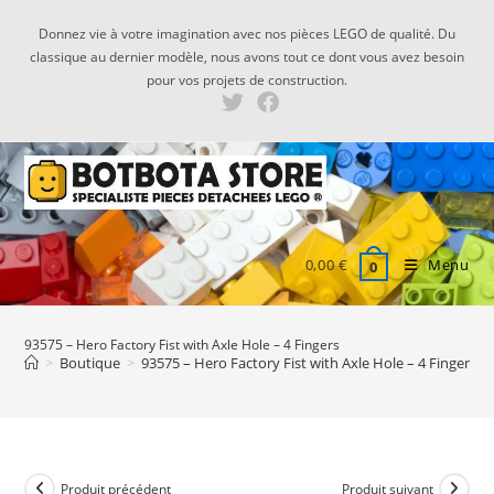
Skip
Donnez vie à votre imagination avec nos pièces LEGO de qualité. Du
to
classique au dernier modèle, nous avons tout ce dont vous avez besoin
content
pour vos projets de construction.
0,00
€
Menu
0
93575 – Hero Factory Fist with Axle Hole – 4 Fingers
>
Boutique
>
93575 – Hero Factory Fist with Axle Hole – 4 Fingers
Produit précédent
Produit suivant