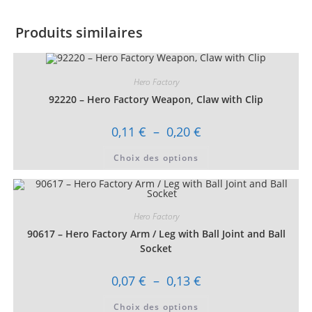
Produits similaires
Hero Factory
92220 – Hero Factory Weapon, Claw with Clip
Plage
0,11
€
–
0,20
€
de
prix :
Ce
Choix des options
0,11 €
produit
à
a
0,20 €
plusieurs
variations.
Les
options
Hero Factory
peuvent
être
90617 – Hero Factory Arm / Leg with Ball Joint and Ball
choisies
sur
Socket
la
page
du
Plage
0,07
€
–
0,13
€
produit
de
prix :
Ce
Choix des options
0,07 €
produit