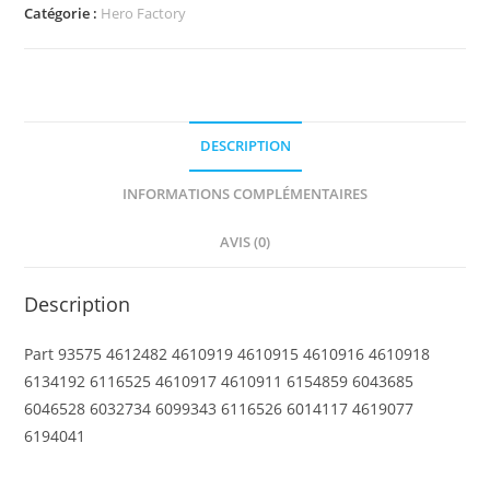
Hero
Catégorie :
Hero Factory
Factory
Fist
with
Axle
DESCRIPTION
Hole
-
INFORMATIONS COMPLÉMENTAIRES
4
Fingers
AVIS (0)
Description
Part 93575 4612482 4610919 4610915 4610916 4610918
6134192 6116525 4610917 4610911 6154859 6043685
6046528 6032734 6099343 6116526 6014117 4619077
6194041