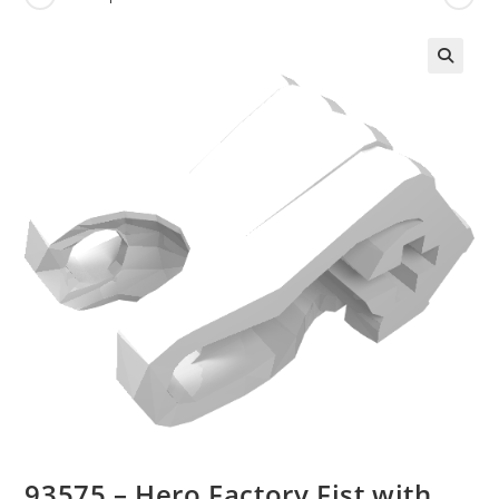
🔍
93575 – Hero Factory Fist with