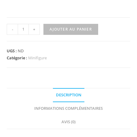
quantité
-
+
AJOUTER AU PANIER
de
970c00pb0405
-
UGS :
ND
Hips
Catégorie :
Minifigure
and
Legs
with
Red
DESCRIPTION
Wetsuit
Stripes
INFORMATIONS COMPLÉMENTAIRES
on
Sides
AVIS (0)
Pattern