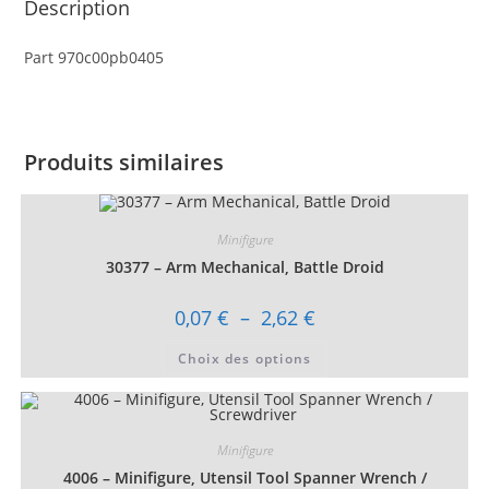
Description
Part 970c00pb0405
Produits similaires
Minifigure
30377 – Arm Mechanical, Battle Droid
Plage
0,07
€
–
2,62
€
de
prix :
Ce
Choix des options
0,07 €
produit
à
a
2,62 €
plusieurs
variations.
Les
options
Minifigure
peuvent
être
4006 – Minifigure, Utensil Tool Spanner Wrench /
choisies