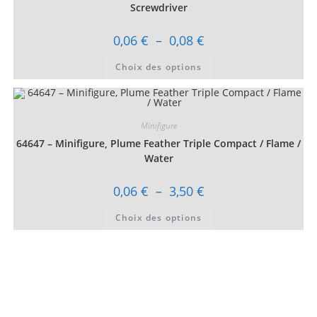
sur
Screwdriver
la
page
du
Plage
0,06
€
–
0,08
€
produit
de
prix :
Ce
Choix des options
0,06 €
produit
à
a
0,08 €
plusieurs
variations.
Les
options
Minifigure
peuvent
être
64647 – Minifigure, Plume Feather Triple Compact / Flame /
choisies
sur
Water
la
page
du
Plage
0,06
€
–
3,50
€
produit
de
prix :
Ce
Choix des options
0,06 €
produit
à
a
3,50 €
plusieurs
variations.
Les
options
peuvent
être
choisies
sur