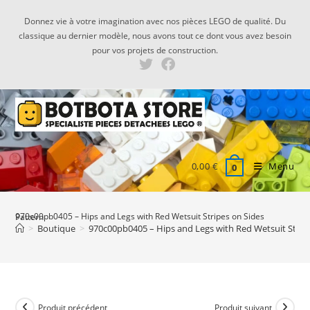
Skip
Donnez vie à votre imagination avec nos pièces LEGO de qualité. Du
to
classique au dernier modèle, nous avons tout ce dont vous avez besoin
content
pour vos projets de construction.
0,00
€
Menu
0
970c00pb0405 – Hips and Legs with Red Wetsuit Stripes on Sides Pattern
>
Boutique
>
970c00pb0405 – Hips and Legs with Red Wetsuit Stripe
Produit précédent
Produit suivant