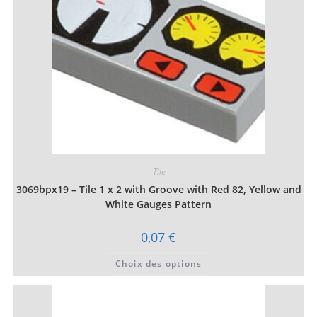
choisies
sur
la
page
du
produit
Tile
3069bpx19 – Tile 1 x 2 with Groove with Red 82, Yellow and
White Gauges Pattern
0,07
€
Ce
Choix des options
produit
a
plusieurs
variations.
Les
options