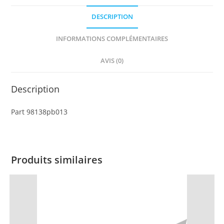
1
DESCRIPTION
with
Red
INFORMATIONS COMPLÉMENTAIRES
Spiral
Pattern
AVIS (0)
Description
Part 98138pb013
Produits similaires