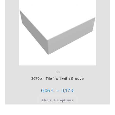
peuvent
être
choisies
sur
la
page
du
produit
Tile
3070b – Tile 1 x 1 with Groove
Plage
0,06
€
–
0,17
€
de
prix :
Ce
Choix des options
0,06 €
produit
à
a
0,17 €
plusieurs
variations.