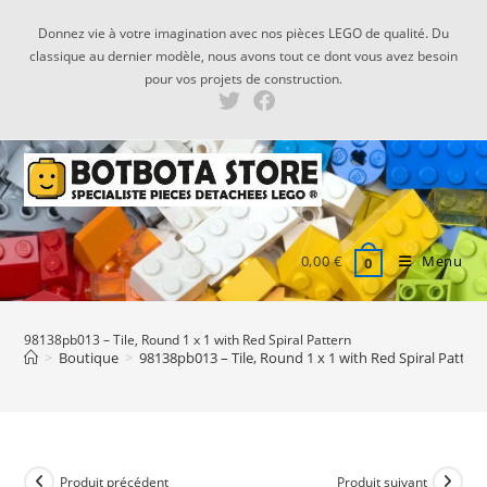
Skip
Donnez vie à votre imagination avec nos pièces LEGO de qualité. Du
to
classique au dernier modèle, nous avons tout ce dont vous avez besoin
content
pour vos projets de construction.
0,00
€
Menu
0
98138pb013 – Tile, Round 1 x 1 with Red Spiral Pattern
>
Boutique
>
98138pb013 – Tile, Round 1 x 1 with Red Spiral Patter
Produit précédent
Produit suivant