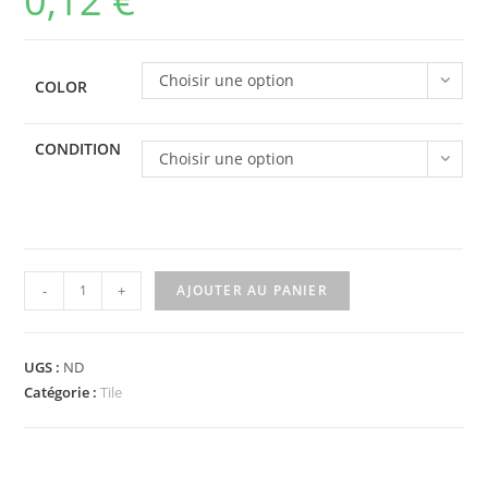
0,12
€
Choisir une option
COLOR
CONDITION
Choisir une option
quantité
-
+
AJOUTER AU PANIER
de
98138pb013
-
UGS :
ND
Tile,
Catégorie :
Tile
Round
1
x