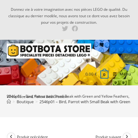
Skip
Donnez vie à votre imagination avec nos pièces LEGO de qualité. Du
to
classique au dernier modèle, nous avons tout ce dont vous avez besoin
content
pour vos projets de construction.
0,00
€
Menu
0
2546p01 – Bird, Parrot with Small Beak with Green and Yellow Feathers, White Face and Yellow Beak Pattern
>
Boutique
>
2546p01 – Bird, Parrot with Small Beak with Green an
Produit précédent
Produit suivant