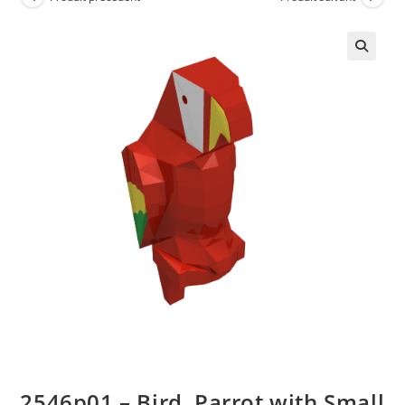
🔍
2546p01 – Bird, Parrot with Small