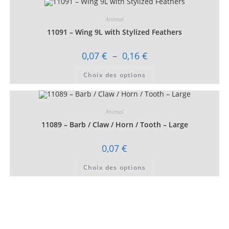
variations.
Les
Animal
options
peuvent
11091 – Wing 9L with Stylized Feathers
être
choisies
sur
Plage
0,07
€
–
0,16
€
la
de
page
prix :
Ce
du
Choix des options
0,07 €
produit
produit
à
a
0,16 €
plusieurs
variations.
Les
Animal
options
peuvent
11089 – Barb / Claw / Horn / Tooth – Large
être
choisies
sur
0,07
€
la
page
Ce
du
Choix des options
produit
produit
a
plusieurs
variations.
Les
options
peuvent
être
choisies