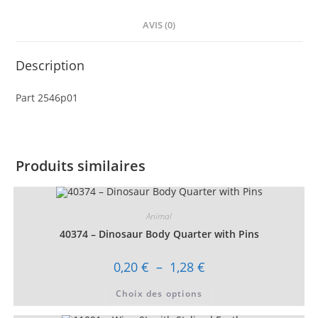
AVIS (0)
Description
Part 2546p01
Produits similaires
Animal
40374 – Dinosaur Body Quarter with Pins
Plage
0,20
€
–
1,28
€
de
prix :
Ce
Choix des options
0,20 €
produit
à
a
1,28 €
plusieurs