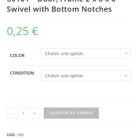
Swivel with Bottom Notches
0,25
€
Choisir une option
COLOR
CONDITION
Choisir une option
quantité
-
+
AJOUTER AU PANIER
de
30101
-
UGS :
ND