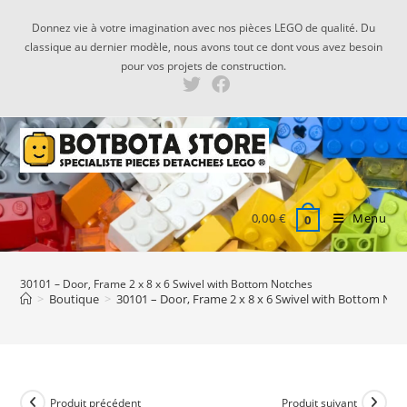
Skip
Donnez vie à votre imagination avec nos pièces LEGO de qualité. Du
to
classique au dernier modèle, nous avons tout ce dont vous avez besoin
content
pour vos projets de construction.
0,00
€
Menu
0
30101 – Door, Frame 2 x 8 x 6 Swivel with Bottom Notches
>
Boutique
>
30101 – Door, Frame 2 x 8 x 6 Swivel with Bottom Not
Produit précédent
Produit suivant