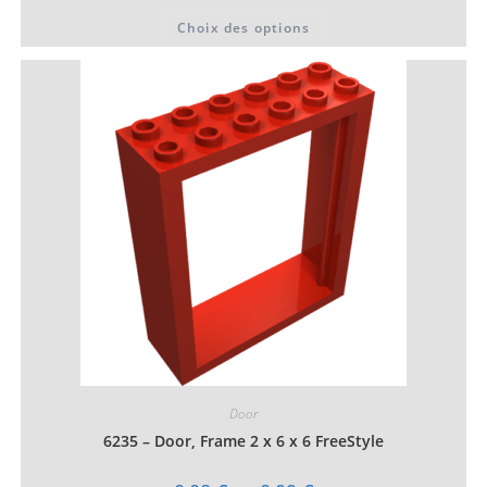
prix :
Ce
Choix des options
0,15 €
produit
à
a
0,21 €
plusieurs
variations.
Les
options
peuvent
être
choisies
sur
la
page
du
produit
Door
6235 – Door, Frame 2 x 6 x 6 FreeStyle