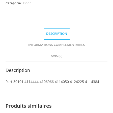
Door,
Catégorie :
Door
Frame
2
x
8
DESCRIPTION
x
6
INFORMATIONS COMPLÉMENTAIRES
Swivel
with
AVIS (0)
Bottom
Notches
Description
Part 30101 4114444 4106966 4114050 4124225 4114384
Produits similaires