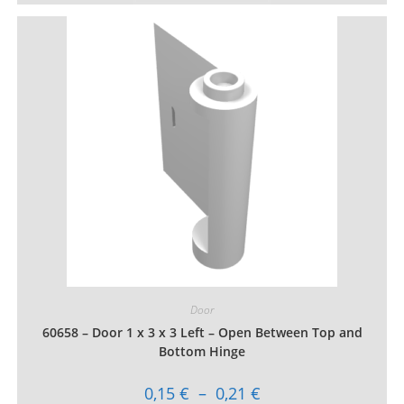
a
plusieurs
variations.
Les
options
peuvent
être
choisies
sur
la
page
du
produit
Door
60658 – Door 1 x 3 x 3 Left – Open Between Top and
Bottom Hinge
Plage
0,15
€
–
0,21
€
de