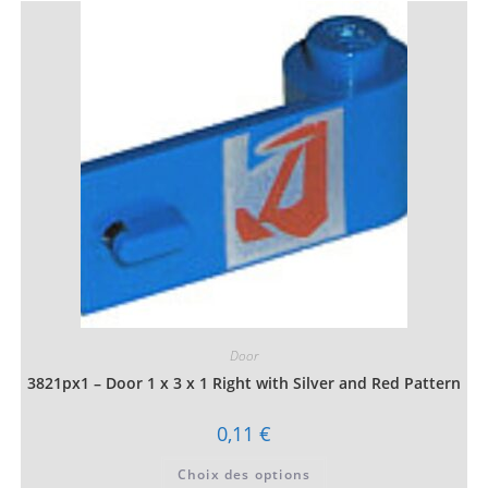
Door
3821px1 – Door 1 x 3 x 1 Right with Silver and Red Pattern
0,11
€
Ce
Choix des options
produit