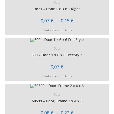
Door
3821 – Door 1 x 3 x 1 Right
Plage
0,07
€
–
0,15
€
de
prix :
Ce
Choix des options
0,07 €
produit
à
a
0,15 €
plusieurs
variations.
Les
Door
options
peuvent
600 – Door 1 x 6 x 6 FreeStyle
être
choisies
sur
0,07
€
la
page
Ce
du
Choix des options
produit
produit
a
plusieurs
variations.
Les
Door
options
peuvent
60599 – Door, Frame 2 x 4 x 6
être
choisies
sur
Plage
0,08
€
–
0,23
€
la