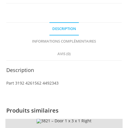
1
x
3
x
DESCRIPTION
3
Right
INFORMATIONS COMPLÉMENTAIRES
AVIS (0)
Description
Part 3192 4261562 4492343
Produits similaires