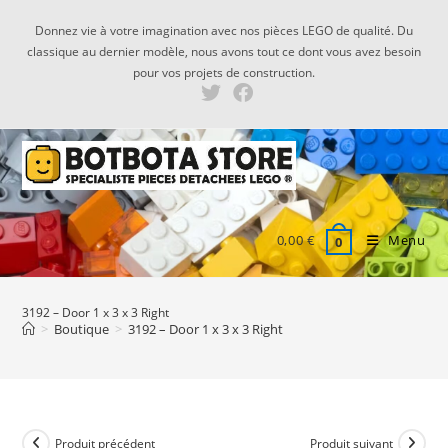
Skip
Donnez vie à votre imagination avec nos pièces LEGO de qualité. Du
to
classique au dernier modèle, nous avons tout ce dont vous avez besoin
content
pour vos projets de construction.
0,00
€
Menu
0
3192 – Door 1 x 3 x 3 Right
>
Boutique
>
3192 – Door 1 x 3 x 3 Right
Produit précédent
Produit suivant