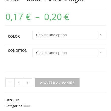
0,17
€
–
0,20
€
Plage
de
prix :
Choisir une option
COLOR
0,17 €
à
CONDITION
Choisir une option
0,20 €
quantité
-
+
AJOUTER AU PANIER
de
3192
-
UGS :
ND
Door
Catégorie :
Door