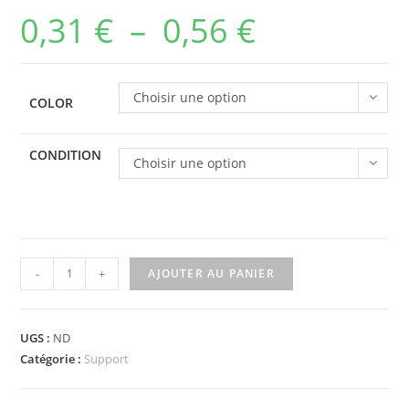
0,31
€
–
0,56
€
Plage
de
prix :
Choisir une option
COLOR
0,31 €
à
CONDITION
Choisir une option
0,56 €
quantité
-
+
AJOUTER AU PANIER
de
30646a
-
UGS :
ND
Support
Catégorie :
Support
2
x