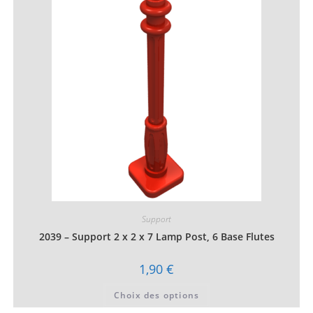
variations.
Les
options
peuvent
être
choisies
sur
la
page
du
produit
Support
2039 – Support 2 x 2 x 7 Lamp Post, 6 Base Flutes
1,90
€
Ce
Choix des options
produit
a