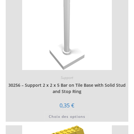
Support
30256 – Support 2 x 2 x 5 Bar on Tile Base with Solid Stud
and Stop Ring
0,35
€
Ce
Choix des options
produit
a
plusieurs
variations.