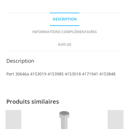
2
x
DESCRIPTION
8
with
INFORMATIONS COMPLÉMENTAIRES
Grooves
and
AVIS (0)
Top
Peg,
Description
Lattice
on
Part 30646a 4153019 4153985 4153018 4171941 4153848
2
Sides
Produits similaires