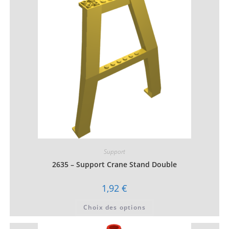
Les
options
peuvent
être
choisies
sur
la
page
du
produit
Support
2635 – Support Crane Stand Double
1,92
€
Ce
Choix des options
produit
a
plusieurs