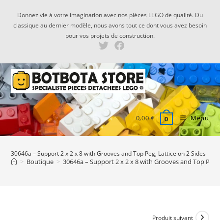
Skip
Donnez vie à votre imagination avec nos pièces LEGO de qualité. Du
to
classique au dernier modèle, nous avons tout ce dont vous avez besoin
content
pour vos projets de construction.
0,00
€
Menu
0
30646a – Support 2 x 2 x 8 with Grooves and Top Peg, Lattice on 2 Sides
>
Boutique
>
30646a – Support 2 x 2 x 8 with Grooves and Top Peg, 
Produit suivant