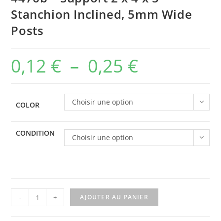
Stanchion Inclined, 5mm Wide
Posts
0,12
€
–
0,25
€
Plage
de
prix :
Choisir une option
COLOR
0,12 €
à
CONDITION
Choisir une option
0,25 €
quantité
-
+
AJOUTER AU PANIER
de
4476b