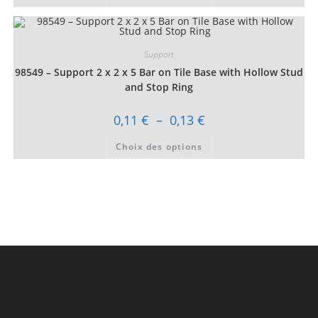
a
plusieurs
variations.
Les
options
Support
peuvent
être
98549 – Support 2 x 2 x 5 Bar on Tile Base with Hollow Stud
choisies
sur
and Stop Ring
la
page
du
Plage
0,11
€
–
0,13
€
produit
de
prix :
Ce
Choix des options
0,11 €
produit
à
a
0,13 €
plusieurs
variations.
Les
options
peuvent
être
choisies
sur
la
page
du
produit