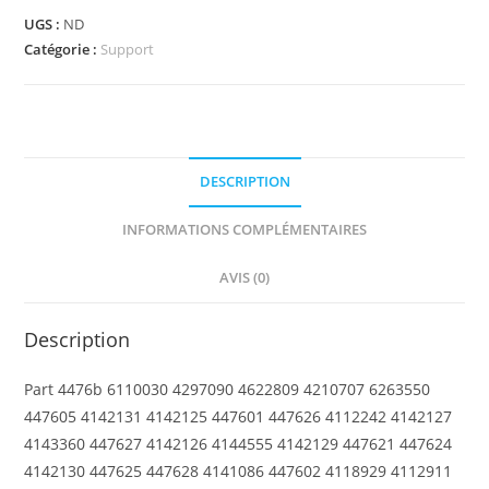
-
UGS :
ND
Support
Catégorie :
Support
2
x
4
x
DESCRIPTION
5
Stanchion
INFORMATIONS COMPLÉMENTAIRES
Inclined,
5mm
AVIS (0)
Wide
Posts
Description
Part 4476b 6110030 4297090 4622809 4210707 6263550
447605 4142131 4142125 447601 447626 4112242 4142127
4143360 447627 4142126 4144555 4142129 447621 447624
4142130 447625 447628 4141086 447602 4118929 4112911