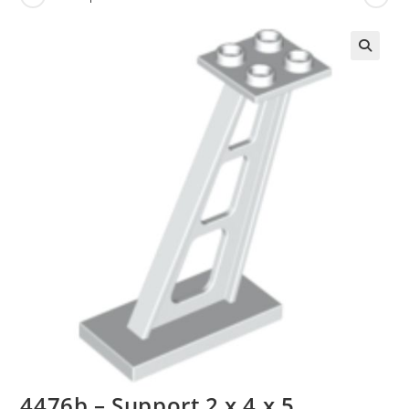
🔍
4476b – Support 2 x 4 x 5