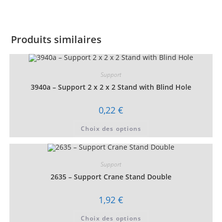
Produits similaires
Support
3940a – Support 2 x 2 x 2 Stand with Blind Hole
0,22
€
Ce
Choix des options
produit
a
plusieurs
variations.
Les
Support
options
peuvent
2635 – Support Crane Stand Double
être
choisies
sur
1,92
€
la
page
Ce
du
Choix des options
produit
produit