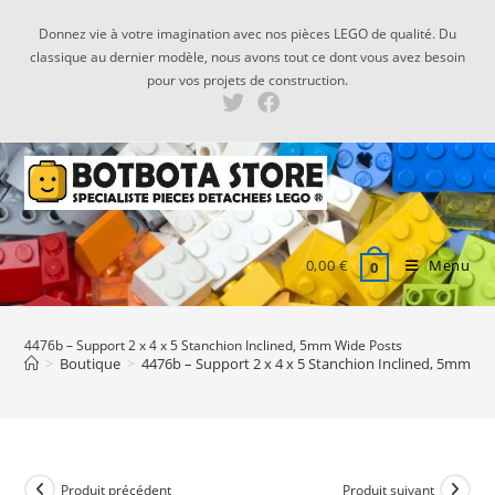
Skip
Donnez vie à votre imagination avec nos pièces LEGO de qualité. Du
to
classique au dernier modèle, nous avons tout ce dont vous avez besoin
content
pour vos projets de construction.
0,00
€
Menu
0
4476b – Support 2 x 4 x 5 Stanchion Inclined, 5mm Wide Posts
>
Boutique
>
4476b – Support 2 x 4 x 5 Stanchion Inclined, 5mm Wi
Produit précédent
Produit suivant