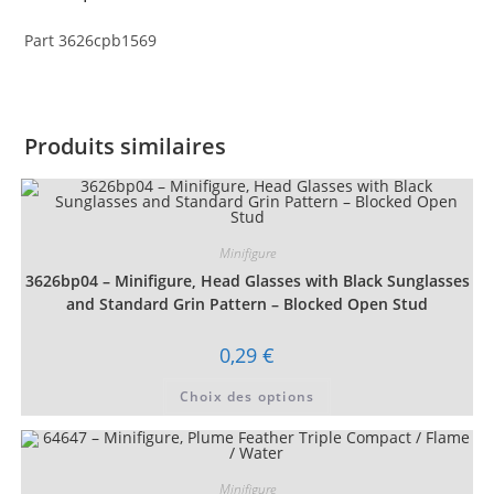
Part 3626cpb1569
Produits similaires
Minifigure
3626bp04 – Minifigure, Head Glasses with Black Sunglasses
and Standard Grin Pattern – Blocked Open Stud
0,29
€
Ce
Choix des options
produit
a
plusieurs
variations.
Les
options
Minifigure
peuvent