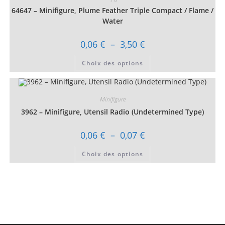
être
64647 – Minifigure, Plume Feather Triple Compact / Flame /
choisies
sur
Water
la
page
du
Plage
0,06
€
–
3,50
€
produit
de
prix :
Ce
Choix des options
0,06 €
produit
à
a
3,50 €
plusieurs
variations.
Les
Minifigure
options
peuvent
3962 – Minifigure, Utensil Radio (Undetermined Type)
être
choisies
sur
Plage
0,06
€
–
0,07
€
la
de
page
prix :
Ce
du
Choix des options
0,06 €
produit
produit
à
a
0,07 €
plusieurs
variations.
Les
options
peuvent
être
choisies
sur