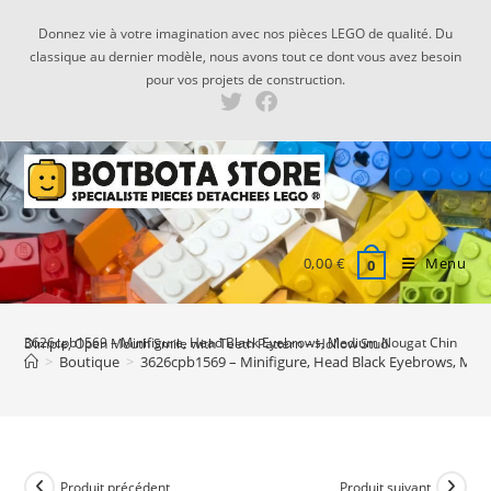
Skip
Donnez vie à votre imagination avec nos pièces LEGO de qualité. Du
to
classique au dernier modèle, nous avons tout ce dont vous avez besoin
content
pour vos projets de construction.
0,00
€
Menu
0
3626cpb1569 – Minifigure, Head Black Eyebrows, Medium Nougat Chin Dimple, Open Mouth Smile with Teeth Pattern – Hollow Stud
>
Boutique
>
3626cpb1569 – Minifigure, Head Black Eyebrows, Med
Produit précédent
Produit suivant