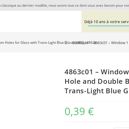
 classique au dernier modèle, nous avons tout ce dont vous avez besoin pour vos
Déjà 10 ans à votre servi
>
Boutique
>
4863c01 – Window 1 x
m Holes for Glass with Trans-Light Blue Glass (4863 / 4862)
4863c01 – Window 1
Hole and Double B
Trans-Light Blue G
0,39
€