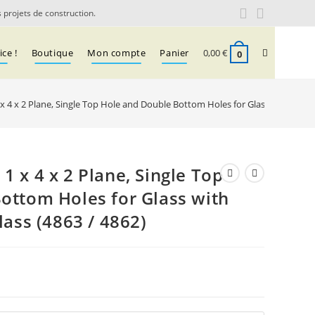
 projets de construction.
Toggle
ce !
Boutique
Mon compte
Panier
0,00
€
0
 4 x 2 Plane, Single Top Hole and Double Bottom Holes for Glass with Trans-
website
search
 x 4 x 2 Plane, Single Top
ottom Holes for Glass with
lass (4863 / 4862)