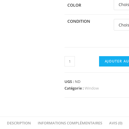
COLOR
CONDITION
quantité
AJOUTER AU
de
4863c01
-
UGS :
ND
Window
Catégorie :
Window
1
x
4
x
DESCRIPTION
INFORMATIONS COMPLÉMENTAIRES
AVIS (0)
2