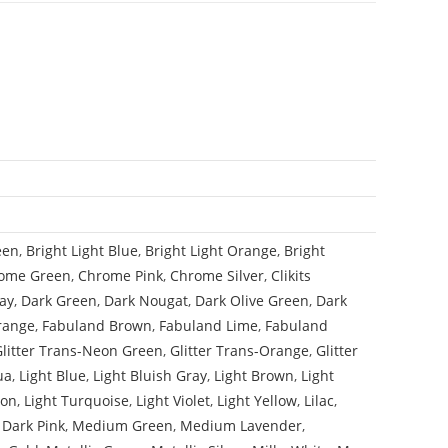
een
,
Bright Light Blue
,
Bright Light Orange
,
Bright
ome Green
,
Chrome Pink
,
Chrome Silver
,
Clikits
ay
,
Dark Green
,
Dark Nougat
,
Dark Olive Green
,
Dark
range
,
Fabuland Brown
,
Fabuland Lime
,
Fabuland
Glitter Trans-Neon Green
,
Glitter Trans-Orange
,
Glitter
ua
,
Light Blue
,
Light Bluish Gray
,
Light Brown
,
Light
mon
,
Light Turquoise
,
Light Violet
,
Light Yellow
,
Lilac
,
Dark Pink
,
Medium Green
,
Medium Lavender
,