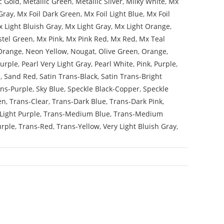
c Gold
,
Metallic Green
,
Metallic Silver
,
Milky White
,
Mx
Gray
,
Mx Foil Dark Green
,
Mx Foil Light Blue
,
Mx Foil
 Light Bluish Gray
,
Mx Light Gray
,
Mx Light Orange
,
stel Green
,
Mx Pink
,
Mx Pink Red
,
Mx Red
,
Mx Teal
Orange
,
Neon Yellow
,
Nougat
,
Olive Green
,
Orange
,
Purple
,
Pearl Very Light Gray
,
Pearl White
,
Pink
,
Purple
,
e
,
Sand Red
,
Satin Trans-Black
,
Satin Trans-Bright
ans-Purple
,
Sky Blue
,
Speckle Black-Copper
,
Speckle
en
,
Trans-Clear
,
Trans-Dark Blue
,
Trans-Dark Pink
,
Light Purple
,
Trans-Medium Blue
,
Trans-Medium
urple
,
Trans-Red
,
Trans-Yellow
,
Very Light Bluish Gray
,