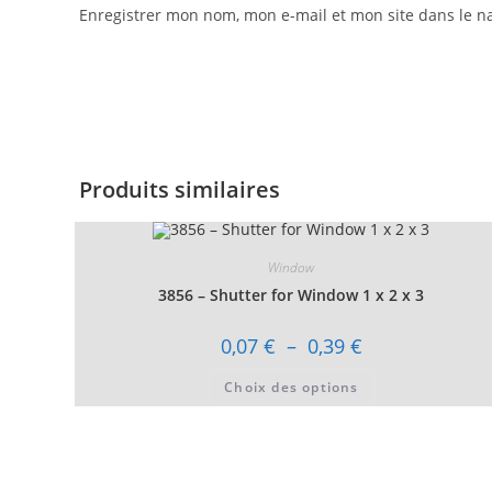
Enregistrer mon nom, mon e-mail et mon site dans le 
Produits similaires
Window
3856 – Shutter for Window 1 x 2 x 3
Plage
0,07
€
–
0,39
€
de
prix :
Ce
Choix des options
0,07 €
produit
à
a
0,39 €
plusieurs
variations.
Les
options
peuvent