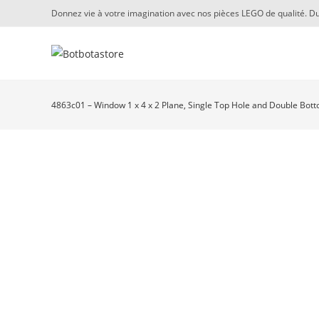
Skip
Donnez vie à votre imagination avec nos pièces LEGO de qualité. Du
to
content
4863c01 – Window 1 x 4 x 2 Plane, Single Top Hole and Double Botto