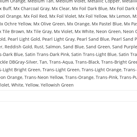
ium Orange
,
Medium Tan
,
Medium Violet
,
Metallic Copper
,
Metalli
 Buff
,
Mx Charcoal Gray
,
Mx Clear
,
Mx Foil Dark Blue
,
Mx Foil Dark 
oil Orange
,
Mx Foil Red
,
Mx Foil Violet
,
Mx Foil Yellow
,
Mx Lemon
,
Mx
x Ochre Yellow
,
Mx Olive Green
,
Mx Orange
,
Mx Pastel Blue
,
Mx Pa
 Tile Brown
,
Mx Tile Gray
,
Mx Violet
,
Mx White
,
Neon Green
,
Neon 
old
,
Pearl Light Gold
,
Pearl Light Gray
,
Pearl Sand Blue
,
Pearl Sand 
er
,
Reddish Gold
,
Rust
,
Salmon
,
Sand Blue
,
Sand Green
,
Sand Purpl
s-Dark Blue
,
Satin Trans-Dark Pink
,
Satin Trans-Light Blue
,
Satin Tr
ckle DBGray-Silver
,
Tan
,
Trans-Aqua
,
Trans-Black
,
Trans-Bright Gre
s-Light Bright Green
,
Trans-Light Green
,
Trans-Light Orange
,
Trans-
eon Orange
,
Trans-Neon Yellow
,
Trans-Orange
,
Trans-Pink
,
Trans-P
iolet
,
White
,
Yellow
,
Yellowish Green