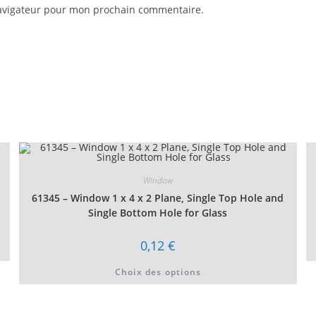
navigateur pour mon prochain commentaire.
Window
61345 – Window 1 x 4 x 2 Plane, Single Top Hole and
Single Bottom Hole for Glass
0,12
€
Ce
Choix des options
produit
a
plusieurs
variations.
Les