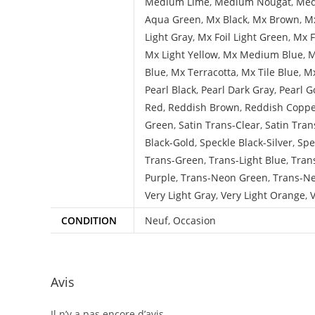
Medium Lime
,
Medium Nougat
,
Med
Aqua Green
,
Mx Black
,
Mx Brown
,
Mx
Light Gray
,
Mx Foil Light Green
,
Mx F
Mx Light Yellow
,
Mx Medium Blue
,
M
Blue
,
Mx Terracotta
,
Mx Tile Blue
,
Mx
Pearl Black
,
Pearl Dark Gray
,
Pearl G
Red
,
Reddish Brown
,
Reddish Copp
Green
,
Satin Trans-Clear
,
Satin Tran
Black-Gold
,
Speckle Black-Silver
,
Spe
Trans-Green
,
Trans-Light Blue
,
Tran
Purple
,
Trans-Neon Green
,
Trans-N
Very Light Gray
,
Very Light Orange
,
V
CONDITION
Neuf
,
Occasion
Avis
Il n’y a pas encore d’avis.