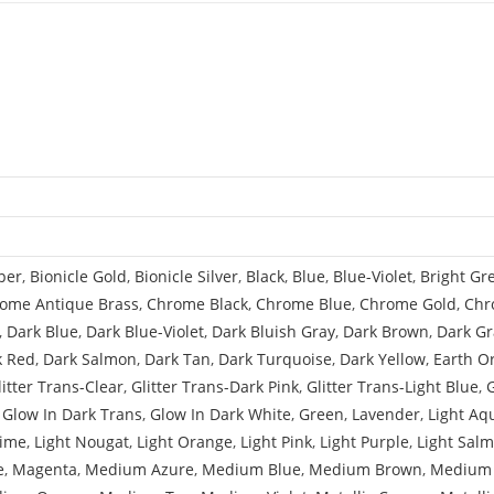
Plane,
Single
Top
Hole
and
Double
Bottom
Holes
for
Glass
per
,
Bionicle Gold
,
Bionicle Silver
,
Black
,
Blue
,
Blue-Violet
,
Bright Gr
with
ome Antique Brass
,
Chrome Black
,
Chrome Blue
,
Chrome Gold
,
Chr
Trans-
,
Dark Blue
,
Dark Blue-Violet
,
Dark Bluish Gray
,
Dark Brown
,
Dark Gr
Light
k Red
,
Dark Salmon
,
Dark Tan
,
Dark Turquoise
,
Dark Yellow
,
Earth O
Blue
litter Trans-Clear
,
Glitter Trans-Dark Pink
,
Glitter Trans-Light Blue
,
Glass
,
Glow In Dark Trans
,
Glow In Dark White
,
Green
,
Lavender
,
Light Aq
(4863
Lime
,
Light Nougat
,
Light Orange
,
Light Pink
,
Light Purple
,
Light Sal
/
e
,
Magenta
,
Medium Azure
,
Medium Blue
,
Medium Brown
,
Medium 
4862)