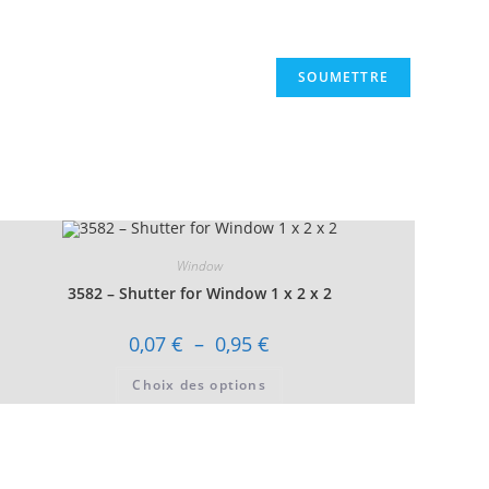
Window
3582 – Shutter for Window 1 x 2 x 2
Plage
0,07
€
–
0,95
€
de
prix :
Ce
Choix des options
0,07 €
produit
à
a
0,95 €
plusieurs
variations.
Les
options
peuvent