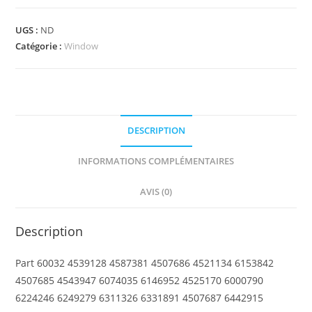
60032
-
UGS :
ND
Window
Catégorie :
Window
1
x
2
x
DESCRIPTION
2
Plane,
INFORMATIONS COMPLÉMENTAIRES
Single
Hole
AVIS (0)
Top
and
Description
Bottom
for
Part 60032 4539128 4587381 4507686 4521134 6153842
Glass
4507685 4543947 6074035 6146952 4525170 6000790
6224246 6249279 6311326 6331891 4507687 6442915