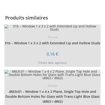
Produits similaires
Window
31b – Window 1 x 3 x 2 with Extended Lip and Hollow Studs
0,16
€
Ce
Choix des options
produit
a
plusieurs
variations.
Les
options
peuvent
Window
être
choisies
4863c01 – Window 1 x 4 x 2 Plane, Single Top Hole and
sur
la
Double Bottom Holes for Glass with Trans-Light Blue Glass
page
(4863 / 4862)
du