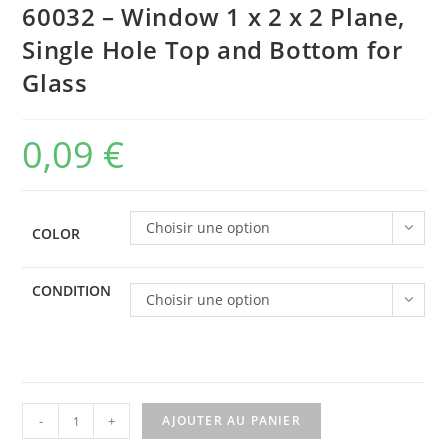
🔍
60032 – Window 1 x 2 x 2 Plane,
Single Hole Top and Bottom for
Glass
0,09
€
Choisir une option
COLOR
CONDITION
Choisir une option
quantité
-
+
AJOUTER AU PANIER
de