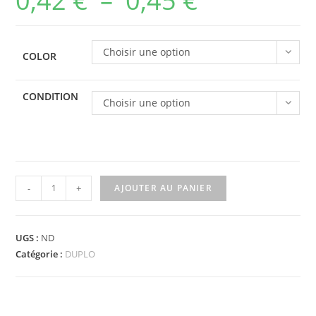
0,42
€
–
0,45
€
de
prix :
Choisir une option
COLOR
0,42 €
à
CONDITION
Choisir une option
0,45 €
quantité
-
+
AJOUTER AU PANIER
de
6440
-
UGS :
ND
Duplo
Catégorie :
DUPLO
Wagon
Body
Large