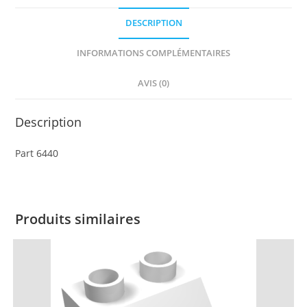
with
DESCRIPTION
2
x
INFORMATIONS COMPLÉMENTAIRES
6
Studs
AVIS (0)
and
Open
Description
Sides
Part 6440
Produits similaires