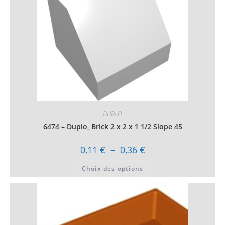
DUPLO
6474 – Duplo, Brick 2 x 2 x 1 1/2 Slope 45
Plage
0,11
€
–
0,36
€
de
prix :
Ce
Choix des options
0,11 €
produit
à
a
0,36 €
plusieurs
variations.
Les
options
peuvent
être