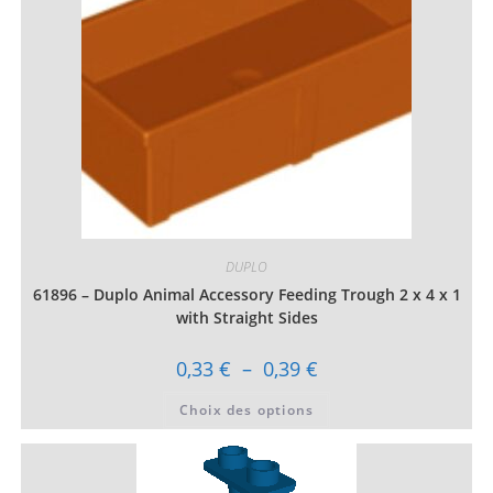
choisies
sur
la
page
du
produit
DUPLO
61896 – Duplo Animal Accessory Feeding Trough 2 x 4 x 1
with Straight Sides
Plage
0,33
€
–
0,39
€
de
prix :
Ce
Choix des options
0,33 €
produit
à
a
0,39 €
plusieurs
variations.
Les
options