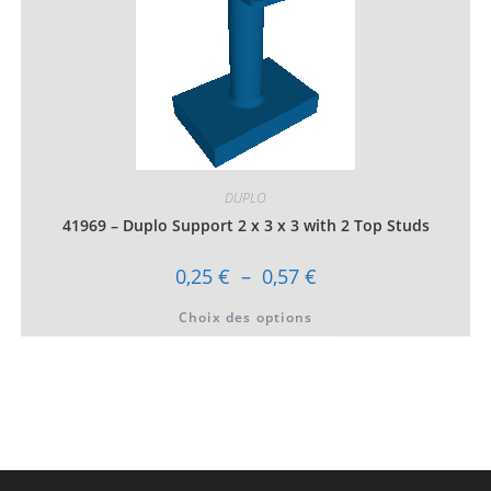
peuvent
être
choisies
sur
la
page
du
produit
DUPLO
41969 – Duplo Support 2 x 3 x 3 with 2 Top Studs
Plage
0,25
€
–
0,57
€
de
prix :
Ce
Choix des options
0,25 €
produit
à
a
0,57 €
plusieurs
variations.
Les
options
peuvent
être
choisies
sur
la
page