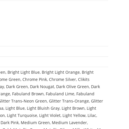
een
,
Bright Light Blue
,
Bright Light Orange
,
Bright
ome Green
,
Chrome Pink
,
Chrome Silver
,
Clikits
ay
,
Dark Green
,
Dark Nougat
,
Dark Olive Green
,
Dark
range
,
Fabuland Brown
,
Fabuland Lime
,
Fabuland
Glitter Trans-Neon Green
,
Glitter Trans-Orange
,
Glitter
ua
,
Light Blue
,
Light Bluish Gray
,
Light Brown
,
Light
mon
,
Light Turquoise
,
Light Violet
,
Light Yellow
,
Lilac
,
Dark Pink
,
Medium Green
,
Medium Lavender
,