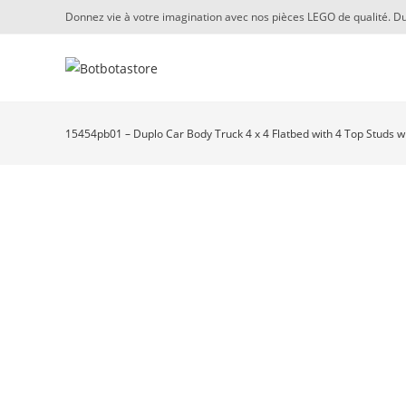
Skip
Donnez vie à votre imagination avec nos pièces LEGO de qualité. Du
to
content
15454pb01 – Duplo Car Body Truck 4 x 4 Flatbed with 4 Top Studs wi