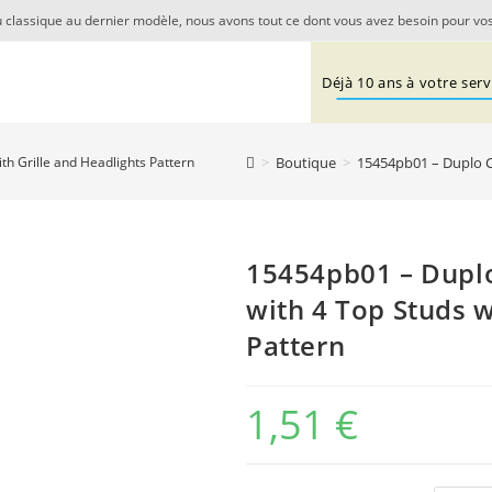
 classique au dernier modèle, nous avons tout ce dont vous avez besoin pour vos
Déjà 10 ans à votre servi
>
Boutique
>
15454pb01 – Duplo Ca
th Grille and Headlights Pattern
15454pb01 – Duplo
with 4 Top Studs w
Pattern
1,51
€