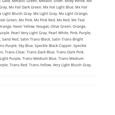
c Gold
,
Metallic Green
,
Metallic Silver
,
Milky White
,
Mx
Gray
,
Mx Foil Dark Green
,
Mx Foil Light Blue
,
Mx Foil
 Light Bluish Gray
,
Mx Light Gray
,
Mx Light Orange
,
stel Green
,
Mx Pink
,
Mx Pink Red
,
Mx Red
,
Mx Teal
Orange
,
Neon Yellow
,
Nougat
,
Olive Green
,
Orange
,
Purple
,
Pearl Very Light Gray
,
Pearl White
,
Pink
,
Purple
,
e
,
Sand Red
,
Satin Trans-Black
,
Satin Trans-Bright
ans-Purple
,
Sky Blue
,
Speckle Black-Copper
,
Speckle
en
,
Trans-Clear
,
Trans-Dark Blue
,
Trans-Dark Pink
,
Light Purple
,
Trans-Medium Blue
,
Trans-Medium
urple
,
Trans-Red
,
Trans-Yellow
,
Very Light Bluish Gray
,