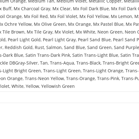
ium Orange
,
Medium Tan
,
Medium Violet
,
Metallic Copper
,
Metalli
 Buff
,
Mx Charcoal Gray
,
Mx Clear
,
Mx Foil Dark Blue
,
Mx Foil Dark 
oil Orange
,
Mx Foil Red
,
Mx Foil Violet
,
Mx Foil Yellow
,
Mx Lemon
,
Mx
x Ochre Yellow
,
Mx Olive Green
,
Mx Orange
,
Mx Pastel Blue
,
Mx Pa
 Tile Brown
,
Mx Tile Gray
,
Mx Violet
,
Mx White
,
Neon Green
,
Neon 
old
,
Pearl Light Gold
,
Pearl Light Gray
,
Pearl Sand Blue
,
Pearl Sand 
er
,
Reddish Gold
,
Rust
,
Salmon
,
Sand Blue
,
Sand Green
,
Sand Purpl
s-Dark Blue
,
Satin Trans-Dark Pink
,
Satin Trans-Light Blue
,
Satin Tr
ckle DBGray-Silver
,
Tan
,
Trans-Aqua
,
Trans-Black
,
Trans-Bright Gre
s-Light Bright Green
,
Trans-Light Green
,
Trans-Light Orange
,
Trans-
eon Orange
,
Trans-Neon Yellow
,
Trans-Orange
,
Trans-Pink
,
Trans-P
iolet
,
White
,
Yellow
,
Yellowish Green