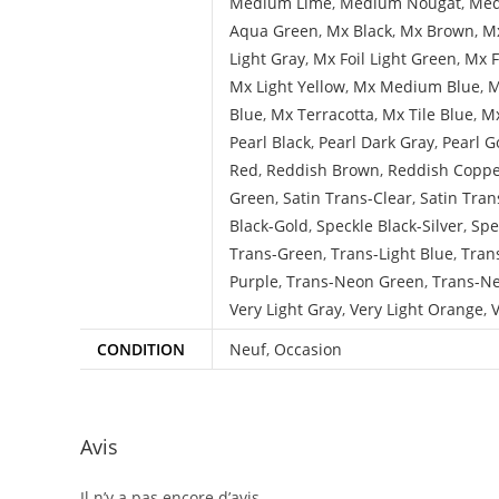
Medium Lime
,
Medium Nougat
,
Med
Aqua Green
,
Mx Black
,
Mx Brown
,
Mx
Light Gray
,
Mx Foil Light Green
,
Mx F
Mx Light Yellow
,
Mx Medium Blue
,
M
Blue
,
Mx Terracotta
,
Mx Tile Blue
,
Mx
Pearl Black
,
Pearl Dark Gray
,
Pearl G
Red
,
Reddish Brown
,
Reddish Copp
Green
,
Satin Trans-Clear
,
Satin Tran
Black-Gold
,
Speckle Black-Silver
,
Spe
Trans-Green
,
Trans-Light Blue
,
Tran
Purple
,
Trans-Neon Green
,
Trans-N
Very Light Gray
,
Very Light Orange
,
V
CONDITION
Neuf
,
Occasion
Avis
Il n’y a pas encore d’avis.