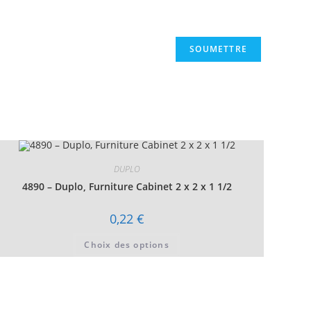
DUPLO
4890 – Duplo, Furniture Cabinet 2 x 2 x 1 1/2
0,22
€
Ce
Choix des options
produit
a
plusieurs
variations.
Les
options
peuvent