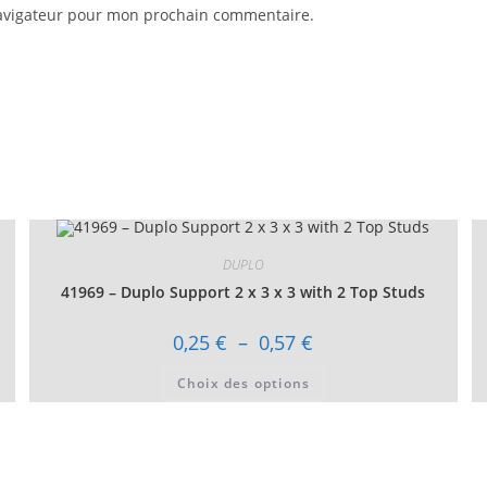
navigateur pour mon prochain commentaire.
DUPLO
41969 – Duplo Support 2 x 3 x 3 with 2 Top Studs
Plage
0,25
€
–
0,57
€
de
prix :
Ce
Choix des options
0,25 €
produit
à
a
0,57 €
plusieurs
variations.
Les
options
peuvent