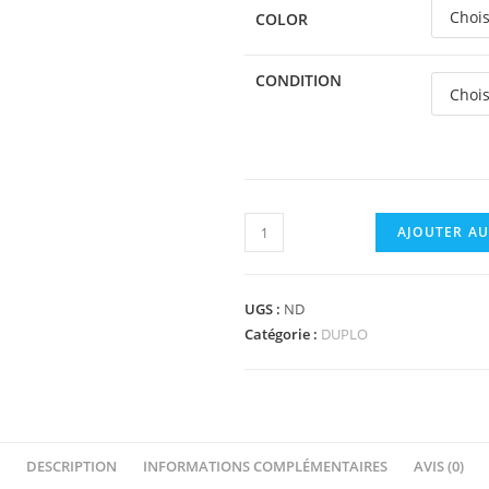
COLOR
CONDITION
quantité
AJOUTER AU
de
15454pb01
-
UGS :
ND
Duplo
Catégorie :
DUPLO
Car
Body
Truck
4
DESCRIPTION
INFORMATIONS COMPLÉMENTAIRES
AVIS (0)
x