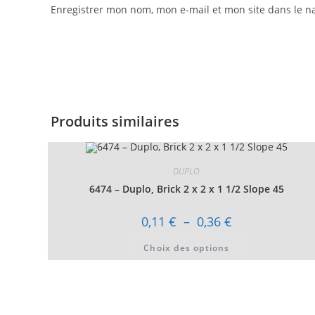
Enregistrer mon nom, mon e-mail et mon site dans le 
Produits similaires
DUPLO
6474 – Duplo, Brick 2 x 2 x 1 1/2 Slope 45
Plage
0,11
€
–
0,36
€
de
prix :
Ce
Choix des options
0,11 €
produit
à
a
0,36 €
plusieurs
variations.
Les
options
peuvent