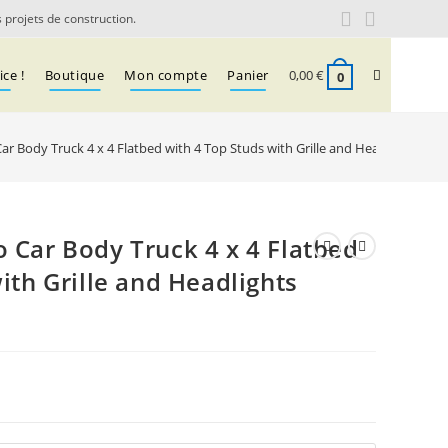
 projets de construction.
Toggle
ce !
Boutique
Mon compte
Panier
0,00
€
0
r Body Truck 4 x 4 Flatbed with 4 Top Studs with Grille and Headlights Pat
website
search
 Car Body Truck 4 x 4 Flatbed
ith Grille and Headlights