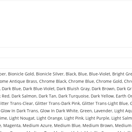
4
Flatbed
with
4
Top
Studs
with
Grille
and
Headlights
per
,
Bionicle Gold
,
Bionicle Silver
,
Black
,
Blue
,
Blue-Violet
,
Bright Gr
Pattern
ome Antique Brass
,
Chrome Black
,
Chrome Blue
,
Chrome Gold
,
Chr
,
Dark Blue
,
Dark Blue-Violet
,
Dark Bluish Gray
,
Dark Brown
,
Dark Gr
k Red
,
Dark Salmon
,
Dark Tan
,
Dark Turquoise
,
Dark Yellow
,
Earth O
litter Trans-Clear
,
Glitter Trans-Dark Pink
,
Glitter Trans-Light Blue
,
,
Glow In Dark Trans
,
Glow In Dark White
,
Green
,
Lavender
,
Light Aq
Lime
,
Light Nougat
,
Light Orange
,
Light Pink
,
Light Purple
,
Light Sal
e
,
Magenta
,
Medium Azure
,
Medium Blue
,
Medium Brown
,
Medium 