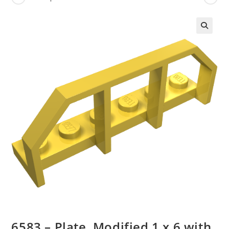
🔍
6583 – Plate, Modified 1 x 6 with