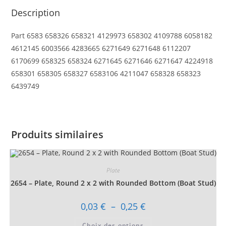
Description
Part 6583 658326 658321 4129973 658302 4109788 6058182
4612145 6003566 4283665 6271649 6271648 6112207
6170699 658325 658324 6271645 6271646 6271647 4224918
658301 658305 658327 6583106 4211047 658328 658323
6439749
Produits similaires
Plate
2654 – Plate, Round 2 x 2 with Rounded Bottom (Boat Stud)
Plage
0,03
€
–
0,25
€
de
prix :
Ce
Choix des options
0,03 €